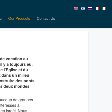
c
Our Products
Contact Us
nde vocation au
il y a toujours eu,
 l’Eglise et du
t dans un milieu
onstruire des ponts
ces deux mondes
Beaucoup de groupes
intéressés à
 en Israël. Nous