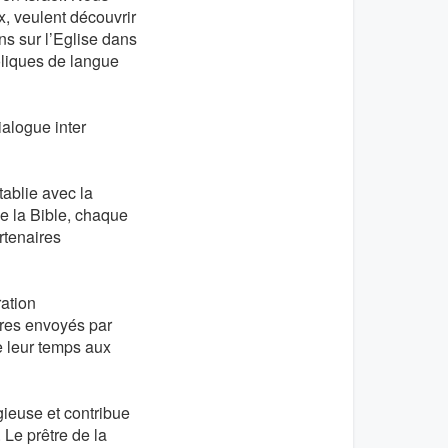
x, veulent découvrir
ns sur l’Eglise dans
oliques de langue
ialogue inter
ablie avec la
de la Bible, chaque
rtenaires
ration
ires envoyés par
e leur temps aux
ieuse et contribue
Le prêtre de la