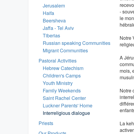
recevo
Jerusalem
- souv
Haifa
le mon
Beersheva
hébraï
Jaffa - Tel Aviv
Tiberias
Notre V
Russian speaking Communities
religie
Migrant Communities
A Jéru
Pastoral Activities
commun
Hebrew Catechism
mois, 
Children's Camps
musul
Youth Ministry
Family Weekends
Notre 
interr
Saint Rachel Center
différ
Luckner Parents' Home
enfant
Interreligious dialogue
Priests
La keh
active
Our Products