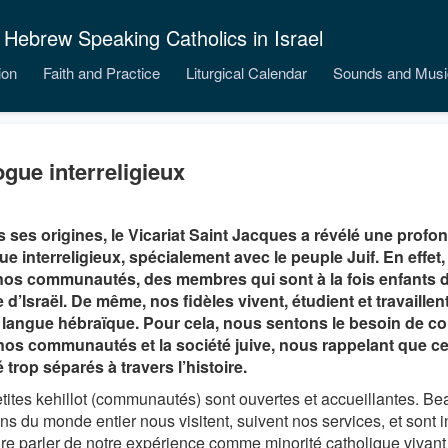
 Hebrew Speaking Catholics in Israel
ion
Faith and Practice
Liturgical Calendar
Sounds and Musi
ogue interreligieux
 ses origines, le Vicariat Saint Jacques a révélé une profo
ue interreligieux, spécialement avec le peuple Juif. En effet, 
os communautés, des membres qui sont à la fois enfants de
 d’Israël. De même, nos fidèles vivent, étudient et travaillen
e langue hébraïque. Pour cela, nous sentons le besoin de c
nos communautés et la société juive, nous rappelant que 
é trop séparés à travers l’histoire.
tites kehillot (communautés) sont ouvertes et accueillantes. 
ns du monde entier nous visitent, suivent nos services, et sont 
re parler de notre expérience comme minorité catholique vivant