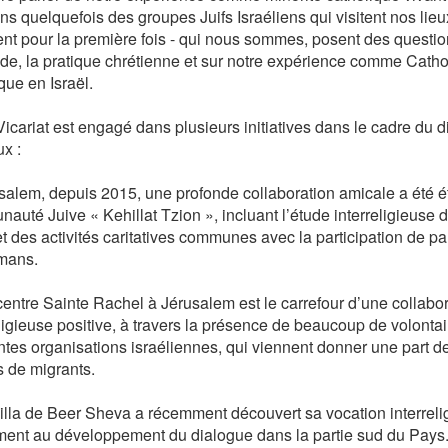
ns quelquefois des groupes Juifs Israéliens qui visitent nos lieu
ent pour la première fois - qui nous sommes, posent des questio
de, la pratique chrétienne et sur notre expérience comme Cath
que en Israël.
icariat est engagé dans plusieurs initiatives dans le cadre du d
ux :
salem, depuis 2015, une profonde collaboration amicale a été ét
auté Juive « Kehillat Tzion », incluant l’étude interreligieuse 
et des activités caritatives communes avec la participation de pa
mans.
centre Sainte Rachel à Jérusalem est le carrefour d’une collabo
eligieuse positive, à travers la présence de beaucoup de volonta
entes organisations israéliennes, qui viennent donner une part d
s de migrants.
illa de Beer Sheva a récemment découvert sa vocation interrelig
ment au développement du dialogue dans la partie sud du Pays. 