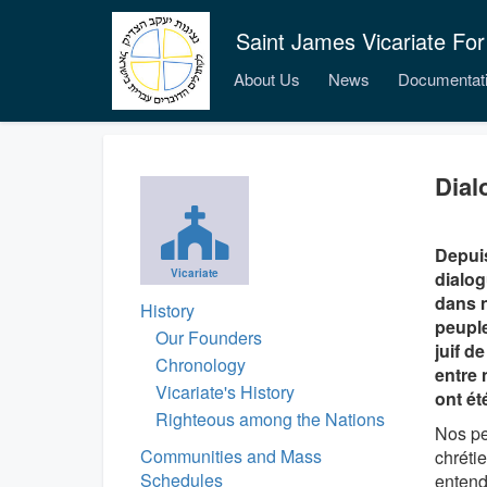
Saint James Vicariate For
About Us
News
Documentat
Dial
Depuis
Vicariate
dialog
dans n
History
peuple
Our Founders
juif d
Chronology
entre 
Vicariate's History
ont ét
Righteous among the Nations
Nos pe
Communities and Mass
chrétie
Schedules
entend