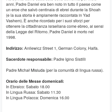
anni.
Padre Daniel era ben noto in tutto il paese come
un eroe che salvò centinaia di ebrei durante la Shoah
(e la sua storia è ampiamente raccontata in Yad
Vashem).
È anche ricordato per i suoi sforzi per
ottenere la cittadinanza israeliana come ebreo, ai sensi
della Legge del Ritorno.
Padre Daniel è morto nel
1998.
Indirizzo:
Anilewicz Street 1, German Colony, Haifa.
Sacerdote responsabile:
Padre Igino Sistilli
Padre
Micha
ł Misiuda
(per la comunità di lingua russa).
Orario delle Messe domenicali:
In Ebraico: Sabato 18.00
In Lingua Russa: Sabato 11.30
In Lingua Polacca: Domenica 16.00