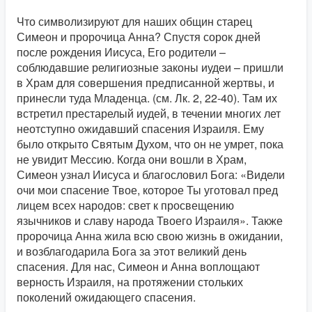
Что символизируют для наших общин старец
Симеон и пророчица Анна? Спустя сорок дней
после рождения Иисуса, Его родители –
соблюдавшие религиозные законы иудеи – пришли
в Храм для совершения предписанной жертвы, и
принесли туда Младенца. (см. Лк. 2, 22-40). Там их
встретил престарелый иудей, в течении многих лет
неотступно ожидавший спасения Израиля. Ему
было открыто Святым Духом, что он не умрет, пока
не увидит Мессию. Когда они вошли в Храм,
Симеон узнал Иисуса и благословил Бога: «Видели
очи мои спасение Твое, которое Ты уготовал пред
лицем всех народов: свет к просвещению
язычников и славу народа Твоего Израиля». Также
пророчица Анна жила всю свою жизнь в ожидании,
и возблагодарила Бога за этот великий день
спасения. Для нас, Симеон и Анна воплощают
верность Израиля, на протяжении стольких
поколений ожидающего спасения.