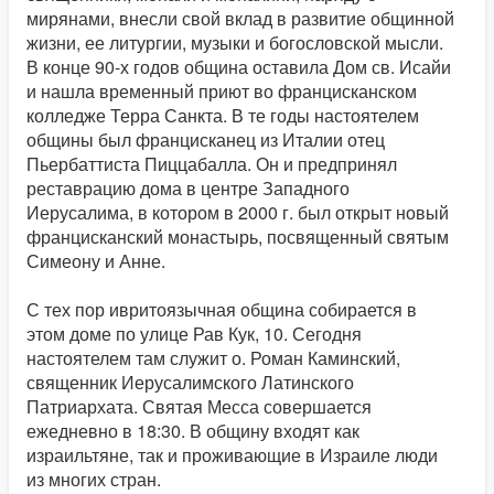
мирянами, внесли свой вклад в развитие общинной
жизни, ее литургии, музыки и богословской мысли.
В конце 90-х годов община оставила Дом св. Исайи
и нашла временный приют во францисканском
колледже Терра Санкта. В те годы настоятелем
общины был францисканец из Италии отец
Пьербаттиста Пиццабалла. Он и предпринял
реставрацию дома в центре Западного
Иерусалима, в котором в 2000 г. был открыт новый
францисканский монастырь, посвященный святым
Симеону и Анне.
С тех пор ивритоязычная община собирается в
этом доме по улице Рав Кук, 10. Сегодня
настоятелем там служит
о. Роман Каминский,
священник
Иерусалимского Латинского
Патриархата. Святая Месса совершается
ежедневно в 18:30. В общину входят как
израильтяне, так и проживающие в Израиле люди
из многих стран.