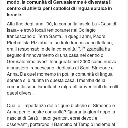
modo, la comunità di Gerusalemme è diventata il
centro di attività per i cattolici di lingua ebraica in
Israele.
Alla fine degli anni '90, la comunità lasciò La «Casa di
Isaia» e trovò locali temporanei nel Collegio
francescano di Terra Santa.
In quegli anni, Padre
Pierbattista Pizzaballa, un frate francescano italiano,
era il responsabile della comunità.
P. Pizzaballa h
a
seguito il rinnovamento di una casa nel centro di
Gerusalemme ovest, inaugurata nel 2000 come nuovo
monastero francescano, dedicato ai Santi Simeone e
Anna.
Da quel momento in poi, la comunità di lingua
ebraica si è riunita in questa casa. I membri della
comunità sono israeliani e migranti provenienti da molti
paesi diversi.
Qual è l'importanza delle figure bibliche di Simeone e
Anna per le nostre comunità?
Quaranta giorni dopo la
nascita di Gesù, i suoi genitori, ebrei devoti e
osservanti, portarono il Bambino al Tempio insieme al