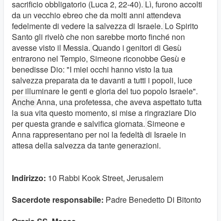
sacrificio obbligatorio (Luca 2, 22-40).
Lì, furono accolti
da un vecchio ebreo che da molti anni attendeva
fedelmente di vedere la salvezza di Israele.
Lo Spirito
Santo gli rivelò che non sarebbe morto finché non
avesse visto il Messia.
Quando i genitori di Gesù
entrarono nel Tempio, Simeone riconobbe Gesù e
benedisse Dio: "I miei occhi hanno visto la tua
salvezza preparata da te davanti a tutti i popoli, luce
per illuminare le genti e gloria del tuo popolo Israele".
Anche
Anna, una profetessa, che aveva aspettato tutta
la sua vita questo momento, si mise a ringraziare Dio
per questa grande e salvifica giornata.
Simeone e
Anna rappresentano per noi la fedeltà di Israele in
attesa della salvezza da tante generazioni.
Indirizzo:
10 Rabbi Kook Street, Jerusalem
Sacerdote responsabile:
Padre Benedetto Di Bitonto