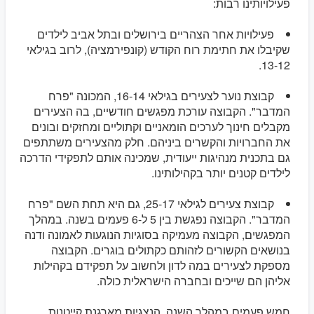
פעילויותינו רבות:
פעילויות אחר הצהריים בירושלים ובתל אביב לילדים
שקיבלו את חתימת רוח הקודש (קונפירמציה), לרוב בגילאי
13-12.
קבוצת נוער לצעירים בגילאי 16-14, המכונה "פרח
המדבר". הקבוצה עורכת מפגשים חודשיים, בה הצעירים
מקבלים חינוך לערכים הומאניים וקתוליים ומחזקים ובונים
את החברויות והקשרים ביניהם. חלק מהצעירים משתתפים
גם בתכנית מנהיגות ייעודית, שמכינה אותם לתפקידי הדרכה
לילדים קטנים יותר בקהילותינו.
קבוצת צעירים לגילאי 25-17, גם היא תחת השם "פרח
המדבר". הקבוצה נפגשת בין 5 ל-6 פעמים בשנה. במהלך
המפגשים, הקבוצה מעמיקה בסוגיות הנוגעות לאמונה ודנה
בנושאים הקשורים לזהותם כקתולים בוגרים. הקבוצה
מספקת לצעירים במה לדון ולחשוב על תפקידם בקהילות
אליהן הם שייכים ובחברה הישראלית כולה.
חמש פעמים במהלך השנה, הנצגיות מארגנת קייטנות