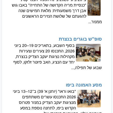
"כנסיית מריה הקדושה של התחייה" באבו גוש
אבן דרך משמעותית: מלאת חמישים שנה
להגעתם של שלושת הנזירים הראשונים
ממנזר...
סופ"ש בוגרים בנצרת
בסוף השבוע, בתאריכים 19–20 ביוני
2026, התכנסו 20 צעירים וצעירות
מקהילות נציגות יעקב הצדיק בנצרת,
יחד עם הנציג, האב פיוטר זלזקו, לסוף
שבוע של תפילה,...
מסע האמונה ביפו
"בואו וראו" (יוחנן א' 39) ב־12–13 ביוני
2026 התכנסו עשרים משתתפים
מנציגות יעקב הצדיק במנזר פטרוס
הקדוש ביפו, לתחנה נוספת במסע