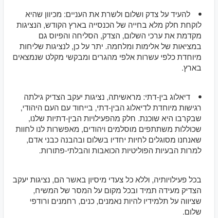
להעיד על צדק ושלום ולשרת את העניים: מכיוון שהיא
לוקחת חלק מלא בחייה של הכנסייה בארץ הקודש, הנציגות
מקדמת את ערכי השלום, הצדק, הסליחה והפיוס גם
במציאות של אלימות ומלחמה. יתר על כן, לנציגות שליחות
מיוחדת כלפי עשרות אלפי מהגרים ומבקשי מקלט שנמצאים
בארץ.
דיאלוג בין-דתי: מראשיתה, נציגות יעקב הצדיק גילתה
רגישות מיוחדת לדיאלוג הבין-דתי, בייחוד עם העם היהודי,
שבקרבו היא שוכנת. חלק מהפעילויות הבין-דתיות שלנו,
שכוללות משתתפים מוסלמים ויהודים, מאפשרות לנו לחוות
שאנחנו מסוגלים לחיות יחדיו בשלום ובהבנה כבני אדם,
למרות הבעיות הפוליטיות הכואבות והבלתי-פתורות.
בכל פעילויותיה, וללא כל צעדי מיסיון באשר הם, נציגות יעקב
הצדיק מעידה תמיד ובכל מקום על המסר של המשיח,
שציווה על תלמידיו להיות נאמנים, כנים, רחמנים ורודפי
שלום.