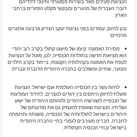
הנציגות פעילים מאד בשירות פסטורלי וחינוכי לילדיהם
דוברי העברית של מהגרים ומבקשי מקלט הפזורים ברחבי
הארץ.
נכון להיום, עמודים בפני נציגות יעקב הצדיק ארבעה אתגרים
מרכזיים:
מסירת האמונה: קיומו של מיעוט קתולי בקרב רוב יהודי
הוא מציאות חדשה בתולדות הכנסייה. לכן, מוטל על הנציגות
לטפח את האמונה בקהילותיה הקטנות, בייחוד בקרב הילדים
והנוער, שחיים ומשולבים בחברה היהודית הדוברת עברית.
להיות גשר בין הכנסייה העולמית ועם ישראל: הנציגות
פועלת לחיזוק היחסים בין יהודים לנוצרים, לחידוד המודעות
של הכנסייה לשורשיה היהודים ולזהותם היהודית של ישוע
ושליחיו. הנציגות שואפת להעמיק גם את מודעותם של
היהודים בישראל לתולדותיה של הכנסייה, משנתה ותרומתה
לחברה. חברינו מעורבים לגמרי בחיי החברה היהודית
בישראל ובחיי הכנסיה הקתולית.