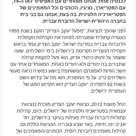
לכנסיה אחת. אנחנו מאוחדים עם האפיפיור לאו ה-14,
עם הפטריארך, נציגיו, הכוהנים וכל המאמינים של
הפטריארכיה הלטינית. בה בעת, אנחנו גם בני בית
בחברה היהודית-ישראל הדוברת עברית.
לפני שהפך לנציגות, "מפעל יעקב הצדיק" הוקם בשנת 1955
כאגודה קתולית שמטרתה לפתח את הקהילות הקתולית
הדוברות עברית במדינת ישראל. יעקב הצדיק עמד בראש
הקהילה הנוצרית הקדומה בירושלים בימי השליחים. שעה
ששמר על זהותו כיהודי אדוק, הוא פעל להקמת קהילה
שחברים בה יהודים ולא-יהודים כאחת, המאוחדים אחד עם
השני הודות לאמונתם המשותפת בישוע כמשיח (ראה מעשי
השליחים ט"ו). על פי המסורת, הוא מת על קידוש השם
בשנת 62 לספירה. יעקב הצדיק הוא הקדוש המגן של
הגמוניית ירושלים.
החל משנת 2013, נציגות יעקב הצדיק מוכרת כנציגות
עצמאית בפטריאכיה הלטינית של ירושלים. כיום, קהילות
קתוליות דוברות עברית פעילות בעיקר בירושלים, תל
אביב-יפו, חיפה, באר שבע וטבריה. הנציגות כוללת גם
קהילות מאמינים דוברות רוסית. הכוהנים והמאמינים של