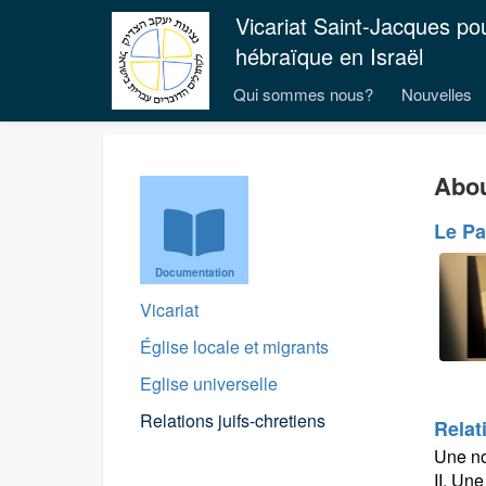
Vicariat Saint-Jacques po
hébraïque en Israël
Qui sommes nous?
Nouvelles
Abou
Le Pa
Documentation
Vicariat
Église locale et migrants
Eglise universelle
Relations juifs-chretiens
Relat
Une no
II. Un