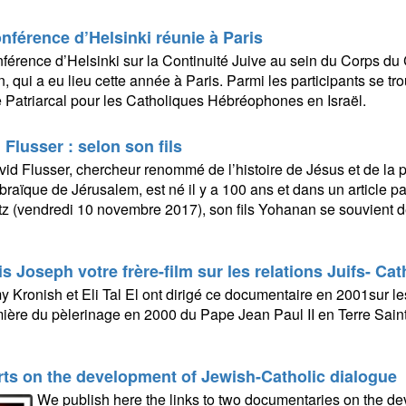
nférence d’Helsinki réunie à Paris
férence d’Helsinki sur la Continuité Juive au sein du Corps du 
n, qui a eu lieu cette année à Paris. Parmi les participants se t
e Patriarcal pour les Catholiques Hébréophones en Israël.
 Flusser : selon son fils
id Flusser, chercheur renommé de l’histoire de Jésus et de la p
raïque de Jérusalem, est né il y a 100 ans et dans un article p
z (vendredi 10 novembre 2017), son fils Yohanan se souvient d
is Joseph votre frère-film sur les relations Juifs- Ca
 Kronish et Eli Tal El ont dirigé ce documentaire en 2001sur les
ière du pèlerinage en 2000 du Pape Jean Paul II en Terre Sain
ts on the development of Jewish-Catholic dialogue
We publish here the links to two documentaries on the d