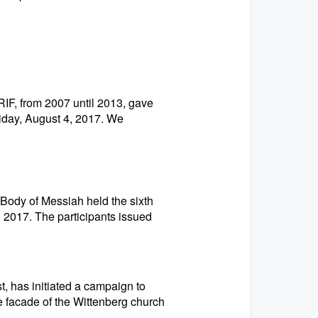
RIF, from 2007 until 2013, gave
riday, August 4, 2017. We
Body of Messiah held the sixth
, 2017. The participants issued
, has initiated a campaign to
 facade of the Wittenberg church