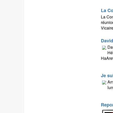
La Co
La Con
réunio
Vicair
David
Dav
Héb
HaAret
Je su
Amy
lum
Repor