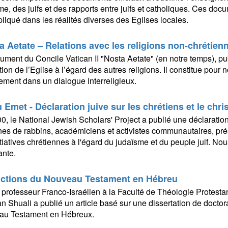
me, des juifs et des rapports entre juifs et catholiques. Ces doc
pliqué dans les réalités diverses des Eglises locales.
a Aetate – Relations avec les religions non-chrétien
ument du Concile Vatican II "Nosta Aetate" (en notre temps), publ
tion de l’Eglise à l’égard des autres religions. Il constitue pour
ment dans un dialogue interreligieux.
 Emet - Déclaration juive sur les chrétiens et le chri
0, le National Jewish Scholars' Project a publié une déclaratio
nes de rabbins, académiciens et activistes communautaires, p
tiatives chrétiennes à l'égard du judaïsme et du peuple juif. Nou
ante.
ctions du Nouveau Testament en Hébreu
professeur Franco-Israélien à la Faculté de Théologie Protestan
n Shuali a publié un article basé sur une dissertation de doctor
u Testament en Hébreux.