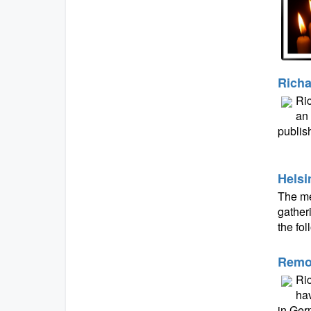
Richa
Ric
an 
publis
Helsi
The me
gather
the fo
Remov
Ric
hav
in Ger