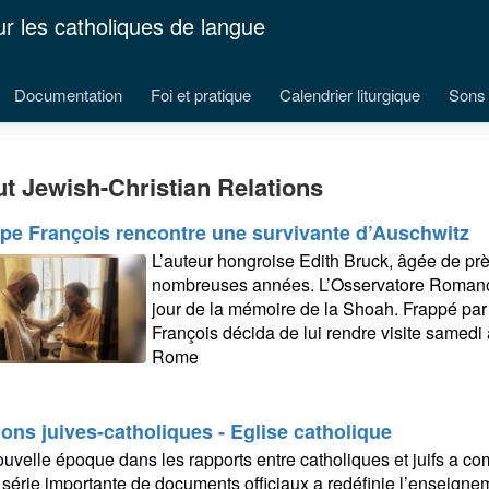
ur les catholiques de langue
Documentation
Foi et pratique
Calendrier liturgique
Sons 
t Jewish-Christian Relations
pe François rencontre une survivante d’Auschwitz
L’auteur hongroise Edith Bruck, âgée de prè
nombreuses années. L’Osservatore Romano l
jour de la mémoire de la Shoah. Frappé pa
François décida de lui rendre visite samedi
Rome
ions juives-catholiques - Eglise catholique
uvelle époque dans les rapports entre catholiques et juifs a c
e série importante de documents officiaux a redéfinie l’enseignem