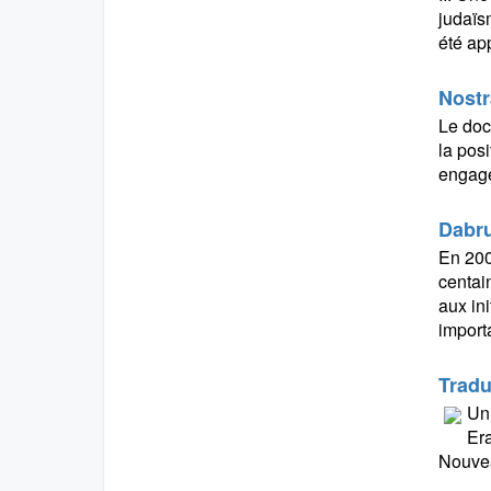
judaïs
été ap
Nostr
Le doc
la posi
engage
Dabru
En 200
centai
aux ini
import
Tradu
Un 
Era
Nouvea