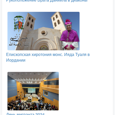
Епископская хиротония монс. Ияда Туаля в
Иордании
День мигранта 2024