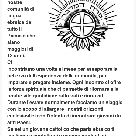
nostre
comunità di
lingua
ebraica da
tutto il
Paese e che
siano
maggiori di
13 anni.
Ci
incontriamo una volta al mese per assaporare la
bellezza dell'esperienza della comunità, per
imparare e pregare insieme. Ogni incontro ci offre
la forza spirituale che ci permette di ritornare alle
nostre vite quotidiane rafforzati e rinnovati.
Durante l'estate normalmente facciamo un viaggio
con lo scopo di allargare I nostril orizzonti
ecclesiastici con l'intento di incontrare giovani da
altri Paesi.
Se sei un giovane cattolico che parla ebraico ti
invitiamo a contattarci e saremo contenti di