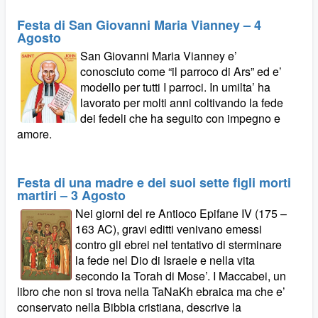
Festa di San Giovanni Maria Vianney – 4
Agosto
San Giovanni Maria Vianney e’
conosciuto come “il parroco di Ars” ed e’
modello per tutti I parroci. In umilta’ ha
lavorato per molti anni coltivando la fede
dei fedeli che ha seguito con impegno e
amore.
Festa di una madre e dei suoi sette figli morti
martiri – 3 Agosto
Nei giorni del re Antioco Epifane IV (175 –
163 AC), gravi editti venivano emessi
contro gli ebrei nel tentativo di sterminare
la fede nel Dio di Israele e nella vita
secondo la Torah di Mose’. I Maccabei, un
libro che non si trova nella TaNaKh ebraica ma che e’
conservato nella Bibbia cristiana, descrive la