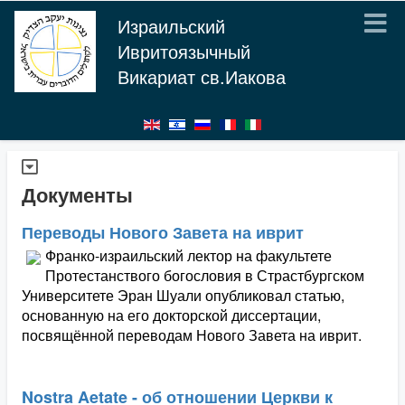
Израильский
Ивритоязычный
Викариат св.Иакова
Документы
Переводы Нового Завета на иврит
Франко-израильский лектор на факультете
Протестанствого богословия в Страстбургском
Университете Эран Шуали опубликовал статью,
основанную на его докторской диссертации,
посвящённой переводам Нового Завета на иврит.
Nostra Aetate - об отношении Церкви к