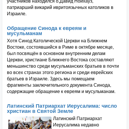
участников находился о.Давид Нойхауз,
патриарший викарий ивритоязычных католиков в
Израиле.
Обращение Синода к евреям и
мусульманам
Хотя Синод Католической Церкви на Ближнем
Востоке, состоявшийся в Риме в октябре месяце,
был посвящён в основном внутренним делам
Церкви, христиане Ближнего Востока составляют
меньшинство среди мусульманских братьев в почти
во всех странах этого региона и среди еврейских
братьев в Израиле. Здесь мы помещаем
фрагменты заключительного документа Синода,
содержащие обращение к евреям и мусульманам.
Латинский Патриархат Иерусалима: число
христиан в Святой Земле
Латинский Патриархат
Иерусалима недавно