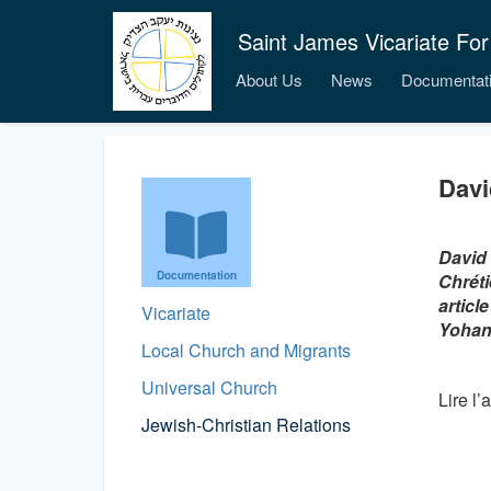
Saint James Vicariate For
About Us
News
Documentat
Davi
David 
Documentation
Chréti
articl
Vicariate
Yohana
Local Church and Migrants
Universal Church
Lire l’
Jewish-Christian Relations