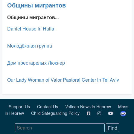
Общины мигрантов
Общины мигрантов...
Daniel House in Haifa
Молодёжная группа
Дом престарелых Люкнер
Our Lady Woman of Valor Pastoral Center in Tel Aviv
Support Us
Contact Us
Vatican News in Hebrew
Mass
in Hebrew
Child Safeguarding Policy