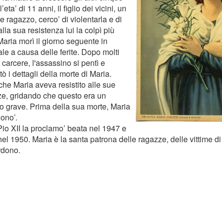
ll’eta’ di 11 anni, il figlio dei vicini, un
 ragazzo, cerco’ di violentarla e di
alla sua resistenza lui la colpì più
Maria morì il giorno seguente in
le a causa delle ferite. Dopo molti
 carcere, l'assassino si pentì e
ò i dettagli della morte di Maria.
che Maria aveva resistito alle sue
ze, gridando che questo era un
o grave. Prima della sua morte, Maria
ono’.
io XII la proclamo’ beata nel 1947 e
el 1950. Maria è la santa patrona delle ragazze, delle vittime di
rdono.