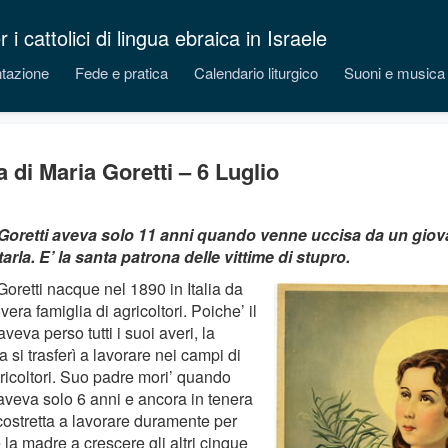
 cattolici di lingua ebraica in Israele
tazione
Fede e pratica
Calendario liturgico
Suoni e musica
a di Maria Goretti – 6 Luglio
Goretti aveva solo 11 anni quando venne uccisa da un giov
tarla. E’ la santa patrona delle vittime di stupro.
oretti nacque nel 1890 in Italia da
era famiglia di agricoltori. Poiche’ il
veva perso tutti i suoi averi, la
a si trasferì a lavorare nei campi di
gricoltori. Suo padre mori’ quando
aveva solo 6 anni e ancora in tenera
 costretta a lavorare duramente per
 la madre a crescere gli altri cinque