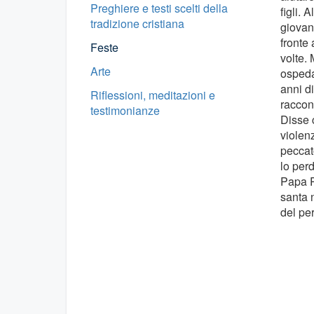
Preghiere e testi scelti della
figli. A
tradizione cristiana
giovane
fronte 
Feste
volte. 
Arte
ospeda
anni di
Riflessioni, meditazioni e
raccont
testimonianze
Disse 
violen
peccat
lo perd
Papa P
santa n
del pe