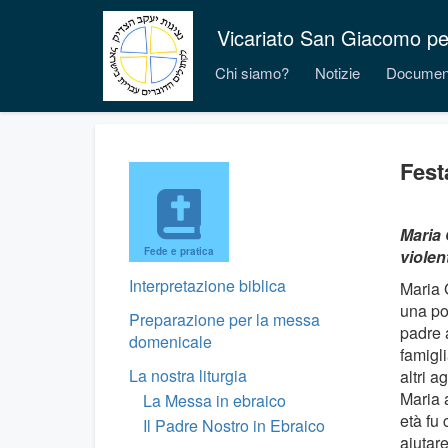
Vicariato San Giacomo per i
Chi siamo?
Notizie
Documen
Fest
Maria 
Fede e pratica
violen
Interpretazione biblica
Maria G
una pov
Preparazione per la messa
padre a
domenicale
famigli
La nostra liturgia
altri a
Maria 
La Messa in ebraico
età fu
Il Padre Nostro in Ebraico
aiutare