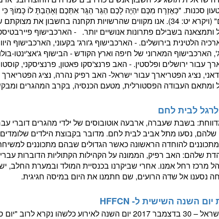
 סכנות. "כְּאֶזְרָח מִכֶּם יִהְיֶה לָכֶם הַגֵּר הַגָּר אִתְּכֶם וְאָהַבְתָּ לוֹ כָּמוֹךָ כִּי 
אֱלֹהֵיכֶם" (ויקרא יט: 34). אנו מקווים שהרשויות תקחנה בחשבון א
ותמצאנה בשבילם פתרונות אנושיים יותר. - הארכבישוף פיירבטיסט
כיה הלטינית בירושלים. - הארכבישוף ג'ורג' בקעוני, הארכבישוף היוו
, הארכבישוף המארוני של חיפה וארץ הקודש - הבישוף ג'אצ'ינטו-בולוס 
ך עבור ירושלים ופלסטין. - האב פרנצ'סקו פאטון, פרנציסקני, קוסט
אני, נציג הפטריארך עבור ישראל- האב רפיק נהרה, נציג הפטריארך 
 ומתאם העבודה הפסטורלית, מטעם הכנסיה, בקרב המהגרים ומבק
לרגל לבית לחם
ווחת: בשבת שעברה, ארבעה אוטובוסים של ילדי מהגרים דוברי עבר
שלהם, נסעו מתל אביב לבית לחם. מדובר בקבוצת הילדים שלומדים 
תכוננים להוחדה הראשונה כאשר הגדולים שבהם מתכוננים למשיחת 
דת שלהם: האב רפיק, הממונה על הקהילות הקתוליות הדוברות עברית
הל מרכז רחל אמנו. אחרי שביקרנו בכנסיית המולד ובמערת החלב, ישב
חה נסענו אל שדה הרועים, שם חתמנו את היום במיסה חגיגית.
יום השנה השישית ל- HFFCN
נצרת, ישראל – 30 בדצמבר 2017 יום השנה לאירוע כלשהו נקרא 