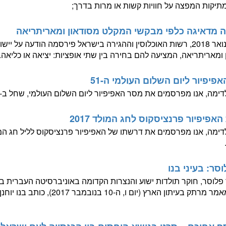
יקות המפצה על חוויות קשות או מרות בדרך;
 מדאיגה כלפי מבקשי המקלט מסודאון ומאריתריאה
ב -1 בינואר 2018, רשות האוכלוסין וההגירה בישראל פירסמה הודעה ע
ומאריתריאה, המציעה להם בחירה בין שתי אופציות: יציאה או כליאה..
פיפיור ליום השלום העולמי ה-51
מה, אנו מפרסמים את מסר האפיפיור ליום השלום העולמי, שחל ב-1 בינואר 2018, בערבית.
אפיפיור פרנציסקוס לחג המולד 2017
וסר: בעיני בנו
מרתק בעיתון הארץ (יום ו, ה-10 בנובמבר 2017), כותב בנו יוחנן עליו.