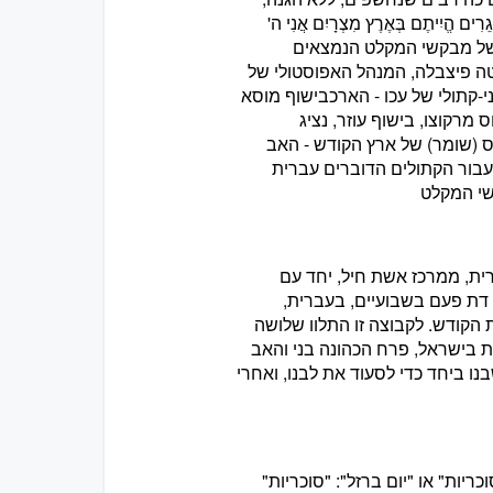
גֵרִים הֱיִיתֶם בְּאֶרֶץ מִצְרָיִם אֲנִי ה'
ת מצוקתם של מבקשי המקלט הנמצאים
ה פיצבלה, המנהל האפוסטולי של
ני-קתולי של עכו - הארכבישוף מוסא
מרקוצו, בישוף עוזר, נציג
וס (שומר) של ארץ הקודש - האב
עבור הקתולים הדוברים עברית
שי המקלט
ית, ממרכז אשת חיל, יחד עם
דת פעם בשבועיים, בעברית,
הקודש. לקבוצה זו התלוו שלושה
 בישראל, פרח הכהונה בני והאב
נו ביחד כדי לסעוד את לבנו, ואחרי
לרוב "יום סוכריות" או "יום ברזל": "סוכריות"