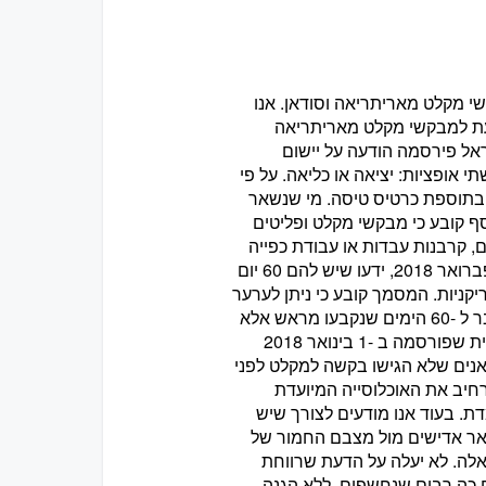
בקשי מקלט מאריתריאה וסודאן. אנו
עת למבקשי מקלט מאריתריאה
אוכלוסין וההגירה בישראל פירסמה הודעה על יישום
אופציות: יציאה או כליאה. על פי
מי שעוזב עד סוף מרץ 2018 יקבל "מענק" בסך 3.500 דולר בתוספת כרטיס טיסה. מי שנשאר
סף קובע כי מבקשי מקלט ופליטים
, קרבנות עבדות או עבודת כפייה
או סחר מיני) שיבואו לחדש את אשרות השהייה הזמניות שלהם, החל מ -2 בפברואר 2018, ידעו שיש להם 60 יום
קניות. המסמך קובע כי ניתן לערער
על החלטה זו, אבל הליך הערעור לא יעכב את הוצאתו של מבקש המקלט מעבר ל -60 הימים שנקבעו מראש אלא
אם כן יתקבל ערעורו. מי שיישאר בישראל מעבר ל -60 ימים אלה ייכלא. התכנית שפורסמה ב -1 בינואר 2018
נים שלא הגישו בקשה למקלט לפני
ל להרחיב את האוכלוסייה המיועדת
דת. בעוד אנו מודעים לצורך שיש
שאר אדישים מול מצבם החמור של
אלה. לא יעלה על הדעת שרווחת
 כה רבים שנחשפים, ללא הגנה,