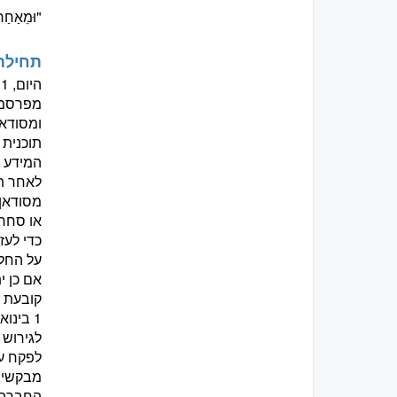
"וּמֵאַחַר
תחילת 
ה
מפרסמי
תוכנית 
לאחר תא
מסודאן 
כדי לעז
קובעת 
לגירוש 
לפקח על
מבקשי מ
החברה ה