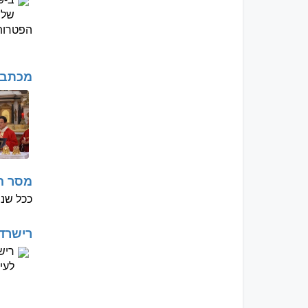
שלח
הפטרותו
מכתב 
מסר הא
ככל שנה
רישרד 
לעית