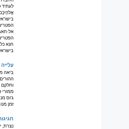
לעתיד טעון
בישראל 
הפטריאר
אל-חאג'
הפטריאר
חנא כלד
בישראל
עלייה 
ביאה מד
ההורים 
וחלקם מ
ממורי ה
ג'וס מנ
זמן מנו
חגיגות 