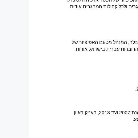
ים ולכל קהילות המהגרים אודות
טיסטה פיצבלה, המנהל מטעם האפיפיור של
דוברות עברית בישראל אודות
רישרד פרסקיאר, מי שהיה נשיא הארגון היהודי החשוב ביותר בצרפת משנת 2007 ועד 2013, העניק ראיון