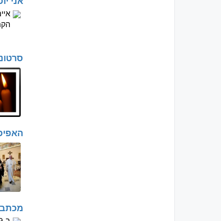
אני יו
הקתול
סרטוני
האפיפי
מכתב 