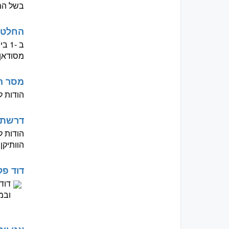
בשל המת
החלטה
מסודאן 
מסר הא
הודות לדי
דרשת ה
הוותיקן.
דוד פל
ובמאמר 