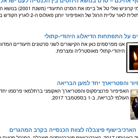
סף אחיכם – סרט בנושא היחסים בין הכנסייה לעם ישראל
איימי קרוניש ואלי טל א
ית לאור עליית הרגל של האפיפיור יוחנן פאולוס ה-2 לארץ הקודש בשנת 2000.
ם על התפתחות הדיאלוג היהודי-קתולי
אנו מפרסמים כאן את הקישורים לשני סרטונים תיעודיים המדו
היהודי-קתולי מאוסטרליה ומצרפת.
ור והפטריארך יחד למען הבריאה
האפיפיור פרנציסקוס והפטריארך האקומני ברתלמאי פרסמו יחד 
העולמי לבריאה, ב-1 בספטמבר 2017.
הארכיבישוף פיצבלה לצוות הכנסייה בקרב המהגרים
ב-29 באוגוסט 2017, הארכיבישוף פיירבטיסטה פיצבלה, המנהל