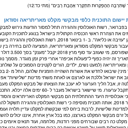
 שֶׁתִּרְבֶּה הַהֶפְקֵרוּת תִתְקָרֵר אַהֲבַת רַבִּים" (מתי כד:12)
יישום התוכנית כלפי מבקשי מקלט מאריתריאה וסודאן
יום, 1 בפברואר, רשות האוכלוסין וההגירה תחל למסור הודעות גירוש למ
ם את הצהרת ראשי הכנסיה הקתולית בישראל בנוגע לתוכנית הקוב
ומסודאן "עזיבה או כליאה". ב -1 בינואר 2018, רשות ה
עבור מבקשי המקלט מסודאן ומאריתריאה, המציעה להם בחירה בין שתי 
המידע שפורסם, 
ריך זה יהיה כפוף ל"פעולות אכיפה" אחרי פרק זמן מוגדר. מסמך נו
ומאריתריאה (למעט נשים, ילדים, הורים לקטינים הסמוכים על שולחנם
וב את ישראל וללכת או לארצם או לאחת משתי מדינות "שלישיות" אפרי
כי אוכלוסיית היעד ההתחלתית הם מבקשי המקלט האריתראים והסודא
1 בינואר 2018. אותה תוכנית מוסיפה כי רשות האוכלוסין וההגירה תשקו
למדינות שלישיות, לרבות ביחס למי שבקשתו למקלט עדיין תלויה ועומ
 זרם מבקשי המקלט בארצנו, כמו בכל ארץ אחרת, איננו יכולים לה
קלט כה רבים שבורחים מפני רודנות, מלחמה, ועוד תנאים איומים כ
ישראלית תושג על חשבון אנשים כה רבים שנדחים החוצה ובני אדם