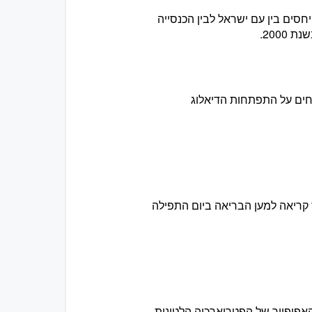
ל ביימו את הסרט התיעודי (משנת 2001) בנושא היחסים בין עם ישראל לבין הכנסייה
וחים על התפתחות הדיאלוג
קריאה למען הבריאה ביום התפילה
 מטעם האפיפיור של הפטריארכיה הלטינית,