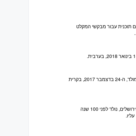
ל יישום תוכנית עבור מבקשי המקלט
הודות לדימה, אנו מפרסמים את דרשתו של האפיפיור פרנציסקוס לליל חג המולד, ה-24 בדצמבר 2017, בקרית
דוד פלוסר, חוקר תולדות ישוע והנצרות הקדומה באוניברסיטה העברית בירושלים, נולד לפני 100 שנה