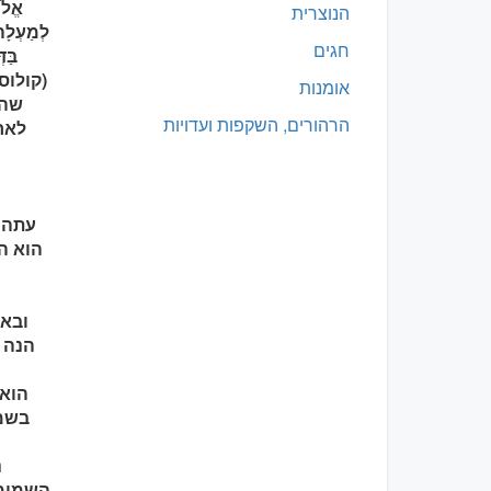
אֱלֹה
הנוצרית
לְמַעְלָה
חגים
בַּד
אומנות
שהו
הרהורים, השקפות ועדויות
לאחר
עתה ה
מ
ובאה
הנה ה
הוא 
בשמיי
נ
השמימה