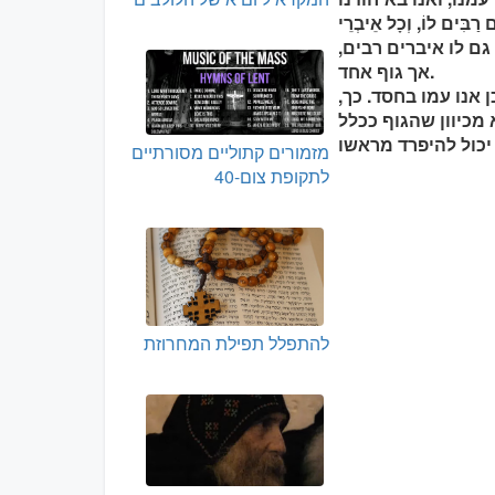
ִים לוֹ, וְכָל אֵיבְרֵי
 הֵם גּוּף אֶחָד אַף כִּי רַבִּים הֵם, כֵּן גַּם הַמָּשִׁיחַ" (1 קורינתים יב:12). גם לו איברים רבים,
אך גוף אחד.
 אנו עמו בחסד. כך,
מכיוון שהגוף ככלל
מזמורים קתוליים מסורתיים
לתקופת צום-40
להתפלל תפילת המחרוזת