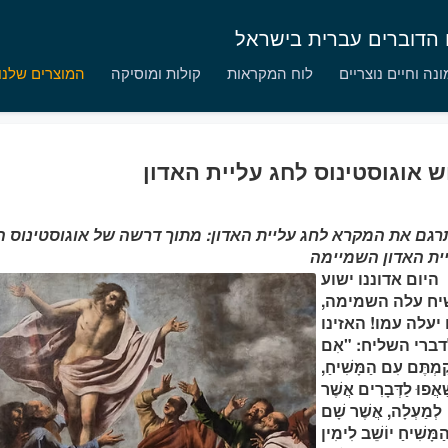
ם הדוברים עברית בישראל
נה וחיים נוצריים
לוח המקראות
קולות ומוסיקה
המוצרים שלנו
 אוגוסטינוס לחג עליית האדון
רגם את המקרא לחג עליית האדון: מתוך דרשה של אוגוסטינוס ה
היום אדוננו ישוע
ח עלה השמימה,
יעלה עמו! האזינו
ברי השליח: "אִם
ַמְתֶּם עִם הַמָּשִׁיחַ,
ַאֲפוּ לַדְּבָרִים אֲשֶׁר
לְמַעְלָה, אֲשֶׁר שָׁם
ַמָּשִׁיחַ יוֹשֵׁב לִימִין