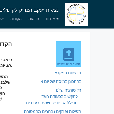
נציגות יעקב הצדיק לקתולי
מי אנחנו
חדשות
מקורות
אמו
הקדוש
דימה ת
אמונה וחיים נוצריים
חג עליית האדון השמיימה.
פרשנות המקרא
המשי
להתכונן למיסה של יום א
שלבנו 
לד
הליטורגיה שלנו
הוּק
להקשיב לסעודת האדון
שׁ
תפילתֿ אבינו שבשמים בעברית
ה
תפילות ופרקים נבחרים מהמסורת