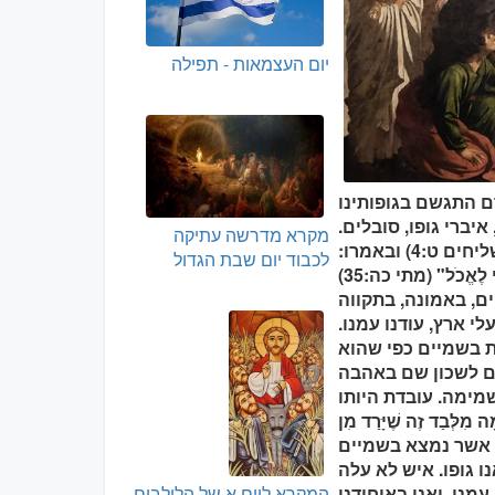
יום העצמאות - תפילה
ברי גופו, סובלים.
מקרא מדרשה עתיקה
הוא הראה זאת בצעקו ממעל: "שָׁאוּל, שָׁאוּל, לָמָּה תִּרְדְּפֵנִי?" (מעשי השליחים ט:4) ובאמרו:
לכבוד יום שבת הגדול
ם, באמונה, בתקווה
י ארץ, עודנו עמנו.
ות בשמיים כפי שהוא
מימה. עובדת היותו
ְבַד זֶה שֶׁיָּרַד מִן
ו גופו. איש לא עלה
המקרא ליום א של הלולבים
נו, ואנו באיחודנו