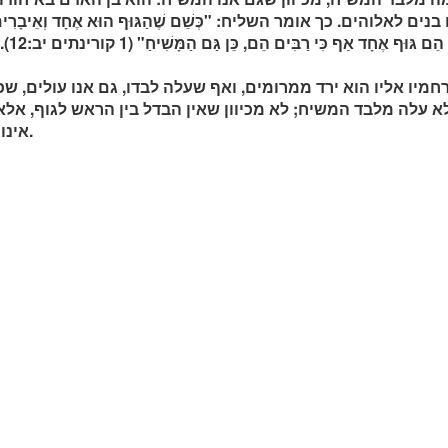
נים לאלוהים. כך אומר השליח: "כְּשֵׁם שֶׁהַגּוּף הוּא אֶחָד וְאֵיבָרִים רַבּ
הַגּוּף
חמיו אליו הוא ירד ממרומים, ואף שעלה לבדו, גם אנו עולים, שכן
א עלה מלבד המשיח; לא מכיוון שאין הבדל בין הראש לגוף, אלא 
אינו יכול להיפרד מראשו.