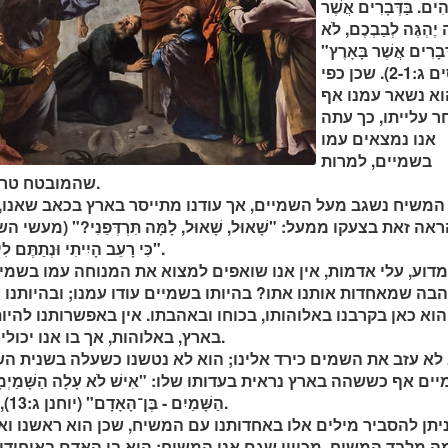
ִים. בַּדְּבָרִים אֲשֶׁר
 יֶהְגֶּה לְבַבְכֶם, לֹא
ְּבָרִים אֲשֶׁר בָּאָרֶץ"
(קולוסים ג:2-1). שכן כפי
א נשאר עמנו אף
 עלייתו, כך עתה
אנו נמצאים עמו
בשמיים, למרות
שהמובטח טרם התגשם בגופותינו.
משיח נשגב מעל השמיים, אך עודנו מתייסר בארץ בכאב שאנו, אי
"כִּי רָעֵב הָיִיתִי וּנְתַתֶּם לִי לֶאֱכֹל" (מתי כה:35).
דוע, עלי אדמות, אין אנו שואפים למצוא את המנוחה עמו בשמיי
בה שמאחדות אותנו אתו? בהיותו בשמיים עודו עמנו; ובהיותנו על
וא כאן בקרבנו באלוהותו, בכוחו ובאהבתו. אין באפשרותנו להי
בארץ, באלוהות, אך בו אנו יכולים לשכון שם באהבה.
לא עזב את השמים כירד אלינו; הוא לא נטשנו כשעלה בשנית הש
ם אף כששהה בארץ נראית בעדותו שלו: "אִישׁ לֹא עָלָה הַשָּׁמַיְמָה מִלּ
הַשָּׁמַיִם - בֶּן־הָאָדָם" (יוחנן ג:13), אשר נמצא בשמיים.
יתן להסביר מילים אלו באחדותנו עם המשיח, שכן הוא ראשנו ואנ
 מלבד המשיח, מכיוון שגם אנו המשיח: הוא בן האדם באיחודו עמ