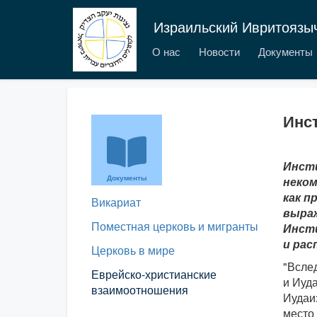
Израильский Ивритоязы
О нас
Новости
Документы
Инст
Инсти
Документы
неком
как п
Викариат
выраж
Поместная церковь и мигранты
Инсти
и рас
Церковь в мире
"Всле
Еврейско-христианские
и Иуд
взаимоотношения
Иудаи
место 