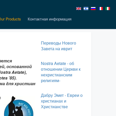
Our Products
Контактная информация
Переводы Нового
Завета на иврит
ляется
Nostra Aetate - об
ей, основанной
отношении Церкви к
tra Aetate),
нехристианским
es '85).
религиям-
ма для христиан
Дабру Эмет - Евреи о
м
христианах и
Христианстве