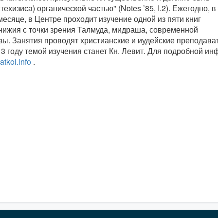
атехизиса) органической частью" (Notes ’85, I.2). Ежегодно, в
есяце, в Центре проходит изучение одной из пяти книг
нижия с точки зрения Талмуда, мидраша, современной
зы. Занятия проводят христианские и иудейские преподава
13 году темой изучения станет Кн. Левит. Для подробной и
tkol.info
.