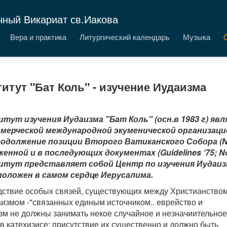
чный Викариат св.Иакова
Вера и практика
Литургический календарь
Музыка
итут "Бат Коль" - изучение Иудаизма
тут изучения Иудаизма "Бат Коль" (осн.в 1983 г) яв
мерческой международной экуменической организаци
родолжение позиции Второго Ватиканского Собора (Nos
енной и в последующих документах (Guidelines ‘75; Not
тут представляет собой Центр по изучения Иудаиз
положен в самом сердце Иерусалима.
дствие особых связей, существующих между Христианство
аизмом -"связанных единым источником.. еврейство и
зм не должны занимать некое случайное и незначиительное
в катехизисе: присутствие их существенно и должно быть