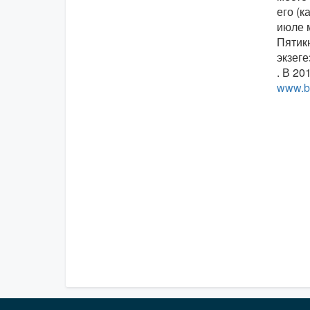
его (к
июле м
Пятик
экзеге
. В 20
www.ba