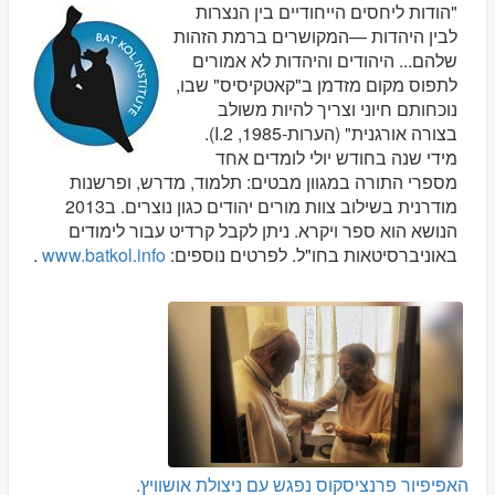
"הודות ליחסים הייחודיים בין הנצרות
לבין היהדות —המקושרים ברמת הזהות
שלהם... היהודים והיהדות לא אמורים
לתפוס מקום מזדמן ב"קאטקיסיס" שבו,
נוכחותם חיוני וצריך להיות משולב
בצורה אורגנית" (הערות-1985, I.2).
מידי שנה בחודש יולי לומדים אחד
מספרי התורה במגוון מבטים: תלמוד, מדרש, ופרשנות
מודרנית בשילוב צוות מורים יהודים כגון נוצרים. ב2013
הנושא הוא ספר ויקרא. ניתן לקבל קרדיט עבור לימודים
באוניברסיטאות בחו"ל. לפרטים נוספים:
www.batkol.info
.
האפיפיור פרנציסקוס נפגש עם ניצולת אושוויץ.