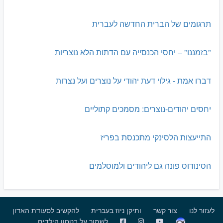
תרגומים של הברית החדשה לעברית
"בזמננו" – יחסי הכנסייה עם הדתות הלא נוצריות
דברו אמת - גילוי דעת יהודי על נוצרים ועל נצרות
יחסים יהודים-נוצרים: מסמכים קתוליים
התייעצות הלסינקי מתכנסת בפריז
הסינודוס פונה גם ליהודים ולמוסלמים
לעזור לנו
צור קשר
ותיקן ניוז בעברית
להקשיב לסעודת האדון
לשמור על בטחון הילדים