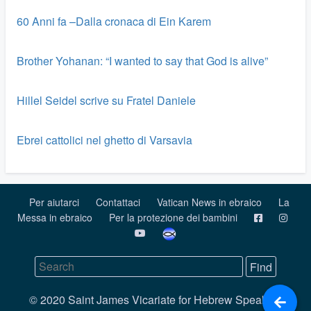
60 Anni fa –Dalla cronaca di Ein Karem
Brother Yohanan: “I wanted to say that God is alive”
Hillel Seidel scrive su Fratel Daniele
Ebrei cattolici nel ghetto di Varsavia
Per aiutarci
Contattaci
Vatican News in ebraico
La
Messa in ebraico
Per la protezione dei bambini
© 2020 Saint James Vicariate for Hebrew Speaking