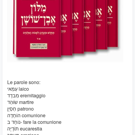
Le parole sono:
עַמַּאי laico
מִבדָד eremitaggio
שׂוֹהֵד martire
חַסְיָן patrono
הוֹחָדָה comunione
נוֹחָד ב- fare la comunione
תוֹדָיָה eucarestia