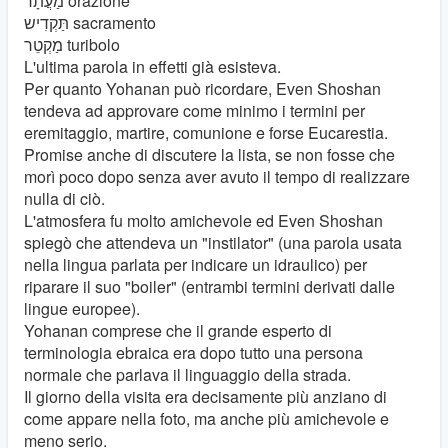
מַעֲתָר orazione
תַּקְדִיש sacramento
מַקְטֵר turibolo
L'ultima parola in effetti già esisteva.
Per quanto Yohanan può ricordare, Even Shoshan
tendeva ad approvare come minimo i termini per
eremitaggio, martire, comunione e forse Eucarestia.
Promise anche di discutere la lista, se non fosse che
morì poco dopo senza aver avuto il tempo di realizzare
nulla di ciò.
L'atmosfera fu molto amichevole ed Even Shoshan
spiegò che attendeva un "instilator" (una parola usata
nella lingua parlata per indicare un idraulico) per
riparare il suo "boiler" (entrambi termini derivati dalle
lingue europee).
Yohanan comprese che il grande esperto di
terminologia ebraica era dopo tutto una persona
normale che parlava il linguaggio della strada.
Il giorno della visita era decisamente più anziano di
come appare nella foto, ma anche più amichevole e
meno serio.