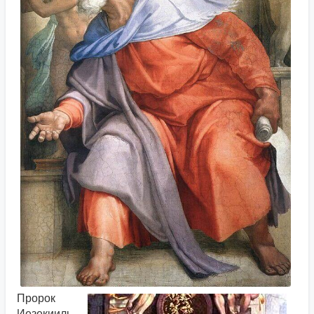
Пророк
Иезекииль