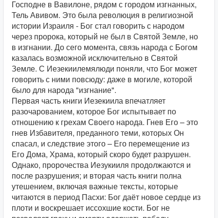
Господне в Вавилоне, рядом с городом изгнанных,
Тель Авивом. Это была революция в религиозной
истории Израиля - Бог стал говорить с народом
через пророка, который не был в Святой Земле, но
в изгнании. До сего момента, связь народа с Богом
казалась возможной исключительно в Святой
Земле. С Иезекиилемялюди поняли, что Бог может
говорить с ними повсюду: даже в могиле, которой
было для народа "изгнание".
Первая часть книги Иезекиила впечатляет
разочарованием, которое Бог испытывает по
отношению к грехам Своего народа. Гнев Его – это
гнев Избавителя, преданного теми, которых Он
спасал, и следствие этого – Его перемещение из
Его Дома, Храма, который скоро будет разрушен.
Однако, пророчества Иезукииля продолжаются и
после разрушения; и вторая часть книги полна
утешением, включая важные тексты, которые
читаются в период Пасхи: Бог даёт новое сердце из
плоти и воскрешает иссохшие кости. Бог не