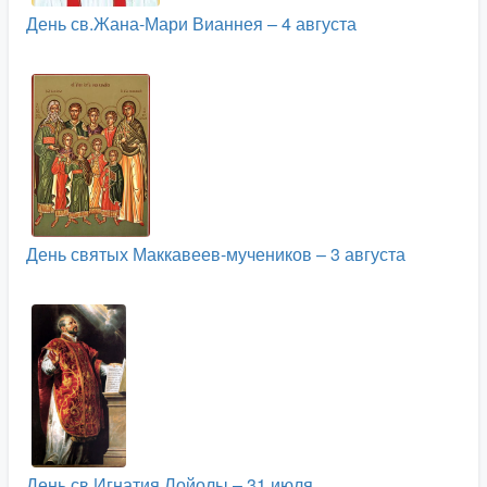
День св.Жана-Мари Вианнея – 4 августа
День святых Маккавеев-мучеников – 3 августа
День св.Игнатия Лойолы – 31 июля