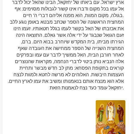
ארץ ישראל. עם ביאתו של יחזקאל, הבינו שהאל יכול לדבר
אל עמו בכל מקום ודברו אינו קשור לגבולות מסוימים: אף
בגולה, מקום המוות, הוא מפנה אליהם דברי ה' חיים.
המחצית הראשונה של הספר שכתב מבטא באופן נוגע ללב
את אכזבתו של האל בקשר לעמו בגלל חטאותיו. זעמו הינו
זעם הגואל שנבגד על ידי אלה אשר גאלם. התוצאה הינה
הגירתו מביתו, בית המקדש שיוחרב בבוא היום. ברם,
המחצית השנייה של הספר ממחישה את העובדה שאף
לאחר חורבן הבית, האל ממשיך לדבר עם עמו ובפרקים
אלה הנביא נותן ביטוי לדברי הנחמה, מקראות שהנוצרים
קוראים בתקופת הפסחא: מתן לב חדש מבשר ותחיית
העצמות היבשות. האלוהים לא מרשה לחטא ולמוות לנצח
אלא הוא מנצח אותם בנאמנותו ומשיב את עמו לארץ החיים.
יחזקאל עומד כעד נצח לנאמנות הזאת.