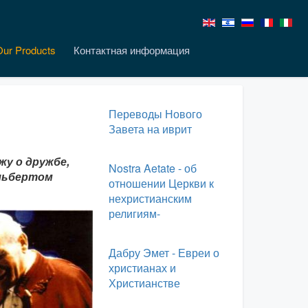
Our Products
Контактная информация
Переводы Нового
Завета на иврит
жу о дружбе,
Nostra Aetate - об
ильбертом
отношении Церкви к
нехристианским
религиям-
Дабру Эмет - Евреи о
христианах и
Христианстве