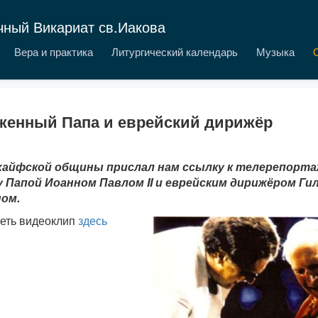
чный Викариат св.Иакова
Вера и практика
Литургический календарь
Музыка
женный Папа и еврейский дирижёр
 хайфской общины прислал нам ссылку к телерепорта
 Папой Иоанном Павлом II и еврейским дирижёром Г
ом.
еть видеоклип
здесь