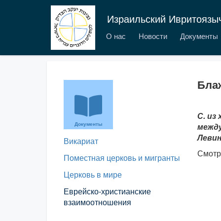
Израильский Ивритоязы
О нас
Новости
Документы
Бла
С. из
Документы
между
Левин
Викариат
Смотр
Поместная церковь и мигранты
Церковь в мире
Еврейско-христианские
взаимоотношения