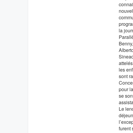
connai
nouvel
commun
progra
la jour
Parall
Benny,
Alberto
Sinead
attelés
les en
sont r
Concep
pour la
se sont
assista
Le lend
déjeun
l’exce
furent