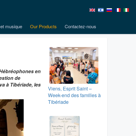
et musique
Our Products
Contactez-nous
s Hébréophones en
estion de
va à Tibériade, les
Viens, Esprit Saint –
Week-end des familles à
Tibériade