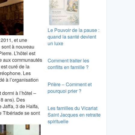
Le Pouvoir de la pause :
quand la santé devient
 2011, et une
un luxe
se sont à nouveau
ierre. L’hôtel est
liée aux communautés
Comment traiter les
est curé de la
conflits en famille ?
bréophone. Les
dé à l’organisation
Prière – Comment et
pourquoi prier ?
t dormi à l’hôtel –
18 ans). Des
 Jaffa, 3 de Haïfa,
Les familles du Vicariat
e Tibériade se sont
Saint Jacques en retraite
spirituelle