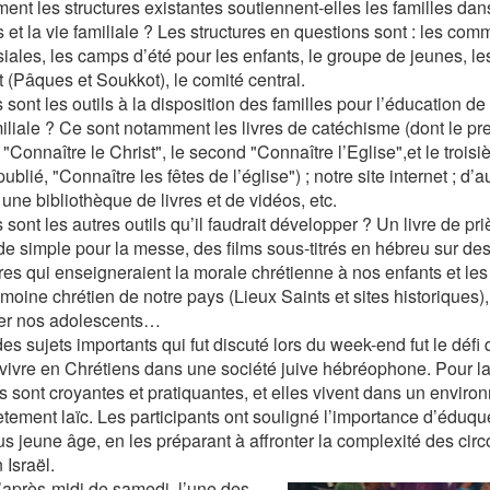
ent les structures existantes soutiennent-elles les familles dan
s et la vie familiale ? Les structures en questions sont : les co
siales, les camps d’été pour les enfants, le groupe de jeunes, l
t (Pâques et Soukkot), le comité central.
 sont les outils à la disposition des familles pour l’éducation de 
miliale ? Ce sont notamment les livres de catéchisme (dont le p
é "Connaître le Christ", le second "Connaître l’Eglise",et le troisi
publié, "Connaître les fêtes de l’église") ; notre site internet ; d’a
; une bibliothèque de livres et de vidéos, etc.
 sont les autres outils qu’il faudrait développer ? Un livre de pri
de simple pour la messe, des films sous-titrés en hébreu sur de
res qui enseigneraient la morale chrétienne à nos enfants et les
imoine chrétien de notre pays (Lieux Saints et sites historiques)
er nos adolescents…
des sujets importants qui fut discuté lors du week-end fut le défi
e vivre en Chrétiens dans une société juive hébréophone. Pour la
es sont croyantes et pratiquantes, et elles vivent dans un envir
tement laïc. Les participants ont souligné l’importance d’éduque
lus jeune âge, en les préparant à affronter la complexité des ci
 Israël.
’après-midi de samedi, l’une des