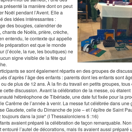
a présenté la manière dont on peut
er Noël pendant l’Avent. Elle a
é des idées intéressantes :
ge des bougies, calendrier de
, chants de Noëls, prière, crèche,
ien entendu, le contexte qui appelle
lle préparation est que le monde
ur (l’école, la rue, les boutiques) ne
ucun signe visible de la fête qui
he.
rticipants se sont également répartis en des groupes de discussi
tués d’après l’âge des enfants : parents dont les enfants sont âg
 ou de plus de 12 ans. À la fin du travail en petits groupes, tous
de cette discussion. Avant la célébration de la messe, où étaient
auté hébréophone de Tibériade, une date fut fixée pour la pro
 le Carême de l’année à venir. La messe fut célébrée dans une gr
e Gaudete, celle du Dimanche de joie – et l’épître de Saint Paul
 toujours dans la joie" (I Thessaloniciens 5 :16)
fants avaient préparé la célébration de façon remarquable. Non
t entouré l’autel de décorations, mais ils avaient aussi préparé 