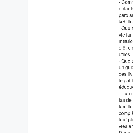
- Comm
enfant
parois
kehillo
- Quels
vie fa
intitul
d’être 
utiles 
- Quels
un gui
des liv
le patr
éduqu
- L’un 
fait d
famill
complè
leur p
vies en
Dans l