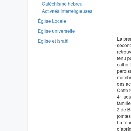
Catéchisme hébreu
Activités Interreligieuses
Église Locale
Eglise universelle
La pre
Eglise et Israël
second
retrouv
tenu p
cathol
parois
membre
des ac
Cette f
41 adu
famill
3 de B
jointe
La réu
d’aprè