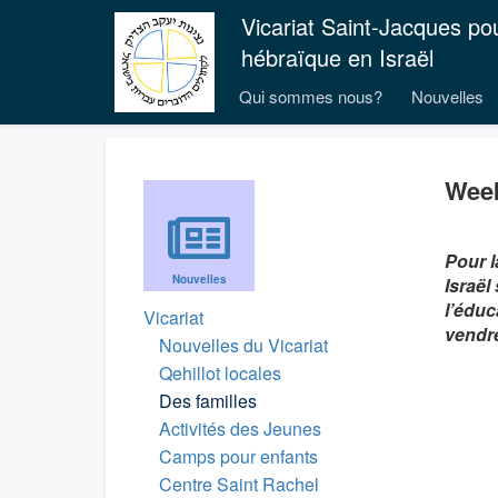
Vicariat Saint-Jacques po
hébraïque en Israël
Qui sommes nous?
Nouvelles
Week
Pour l
Nouvelles
Israël
l’éduc
Vicariat
vendre
Nouvelles du Vicariat
Qehillot locales
Des familles
Activités des Jeunes
Camps pour enfants
Centre Saint Rachel