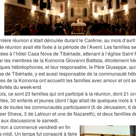
mière réunion s’était déroulée durant le Carême, au mois d’avril
e réunion avait été fixée à la période de l’Avent. Les familles 
ées à l’hôtel Casa Nova de Tibériade, attenant à l’église Saint P
ar les membres de la Koinonia Giovanni Battista, étroitement 
iques hébréophones, et leur responsable, le Père Giuseppe, qui 
se de Tibériade, y est aussi responsable de la communauté hé
s de la Koinonia ont accueilli les familles avec amour et ont ai
tivités du week-end.
ois, ce sont 23 familles qui ont participé à la réunion, dont 21 on
ltes, 30 enfants et jeunes (dont l’âge allait de quelques mois à 
es de toutes les communautés participaient (5 de Jérusalem, 6 de
eer Sheva, 3 de Latroun et une de Nazareth), et deux familles d
s aux discussions le samedi.
nion a commencé vendredi en fin
s-midi. Un temps fut consacré à faire