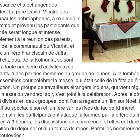
ssance et à échanger des
les. La père David, Vicaire des
autés hébréophones, a expliqué le
mme et prévenu les participants que
née serait longue et intense.
èlement à la réunion des parents,
 de la communauté du Vicariat, et
, un frère Franciscain de Jaffa,
 et Lioba, de la Koinonia, se sont
 à toute une série d’activités avec
fants, aidés par des membres du groupe de jeunes. À la tombée d
assemblés pour célébrer la messe, qui était celle de la fête de l
tion. Un groupe de travailleurs étrangers Indiens, qui vient régu
 messe du vendredi soir, s’est joint à la célébration. Après le dîn
 divisés en deux groupes, dont l’un a regardé un film sur Noël, 
it au spectacle son et lumière sur les rives du lac de Kinneret.
emain, les participants ont attaqué la journée par la prière du ma
er. À 9 heures, les discussions ont commencé, et elles ont duré 
ption du déjeuner et d’un temps de repos. Parmi les nombreuses
 soulevées :