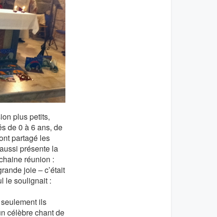
on plus petits,
és de 0 à 6 ans, de
 ont partagé les
 aussi présente la
chaine réunion :
ande joie – c’était
 le soulignait :
 seulement ils
un célèbre chant de