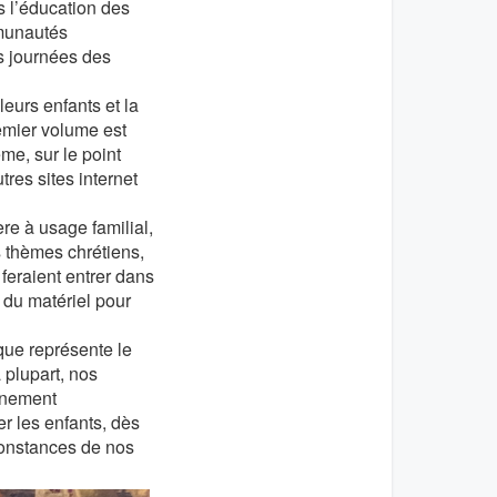
s l’éducation des
mmunautés
es journées des
leurs enfants et la
remier volume est
ème, sur le point
utres sites internet
ère à usage familial,
s thèmes chrétiens,
 feraient entrer dans
, du matériel pour
 que représente le
 plupart, nos
onnement
r les enfants, dès
rconstances de nos