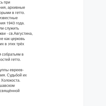
сь при
ния, архивные
орыми в гетто.
 известные
ия 1943 года.
ли служить
ви - св.Августина,
е как церковь
х в этих трёх
 собратьям в
остей гетто.
уппы евреев-
ния. Судьбой их
 Холокоста.
ршавском
посвящённой