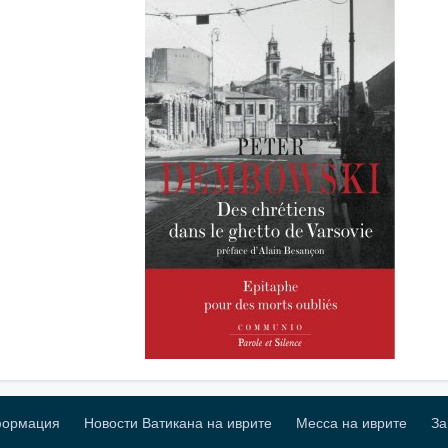
формация
Новости Ватикана на иврите
Месса на иврите
За