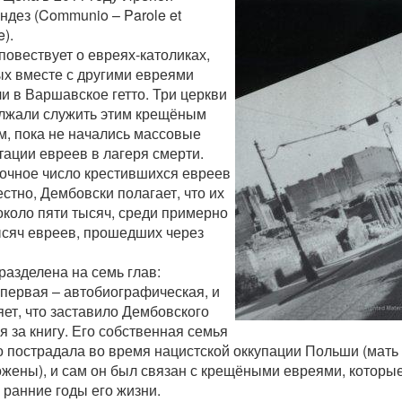
дез (Communio – Parole et
e).
повествует о евреях-католиках,
ых вместе с другими евреями
и в Варшавское гетто. Три церкви
лжали служить этим крещёным
м, пока не начались массовые
тации евреев в лагеря смерти.
точное число крестившихся евреев
стно, Дембовски полагает, что их
около пяти тысяч, среди примерно
ысяч евреев, прошедших через
разделена на семь глав:
 первая – автобиографическая, и
ет, что заставило Дембовского
я за книгу. Его собственная семья
о пострадала во время нацистской оккупации Польши (мать 
ожены), и сам он был связан с крещёными евреями, которы
 ранние годы его жизни.