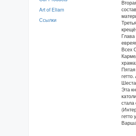
Вторая
соста
Art of Eliam
матери
Ссылки
Третья
крещё
Глава 
евреям
Всех 
Кармел
храма
Пятая
гетто.
Шеста
Эта к
католи
стала 
(Инте
гетто
Варшав