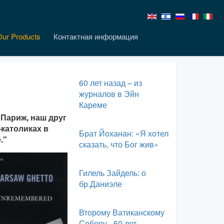
Our Products
Контактная информация
60 лет назад – из
журналов в Эйн
Кареме
 Париж, наш друг
-католиках в
Брат Йоханан: «Я хотел
."
сказать, что Бог жив»
Гилель Зайдель: о
бр.Даниэле
Второму Ватиканскому
Собору - 50 лет