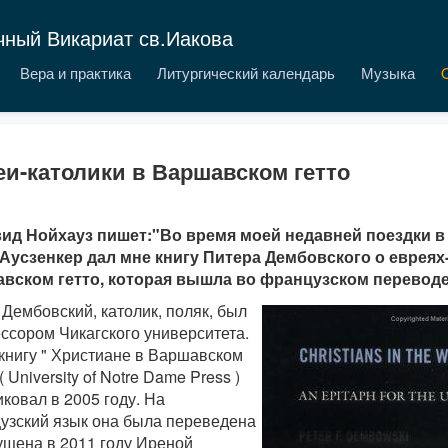
чный Викариат св.Иакова
Вера и практика
Литургический календарь
Музыка
и-католики в Варшавском гетто
вид Нойхауз пишет:"Во время моей недавней поездки в
Аусзенкер дал мне книгу Питера Дембовского о евреях
вском гетто, которая вышла во французском переводе
Дембовский, католик, поляк, был
ссором Чикагского университета.
книгу " Христиане в Варшавском
 ( University of Notre Dame Press )
ковал в 2005 году. На
узский язык она была переведена
ущена в 2011 году Иреной