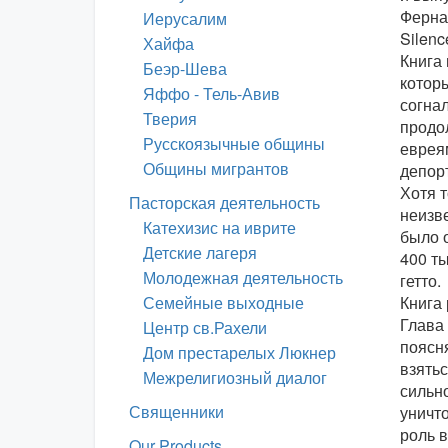
Фернан
Иерусалим
Silenc
Хайфа
Книга 
Беэр-Шева
котор
Яффо - Тель-Авив
согнал
Тверия
продо
Русскоязычные общины
еврея
Общины мигрантов
депор
Хотя 
Пасторская деятельность
неизве
Катехизис на иврите
было 
Детские лагеря
400 т
Молодежная деятельность
гетто.
Семейные выходные
Книга 
Глава
Центр св.Рахели
поясня
Дом престарелых Люкнер
взятьс
Межрелигиозный диалог
сильн
Священники
уничт
роль в
Our Products