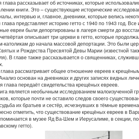
 глава рассказывает об источниках, которые использовали
влении книги. Это – существующие исторические исследова
алы, интервью и, главное, дневники, которые велись некот
 глава представляет историю гетто с 1940 по 1943 год. Все
ные евреи были депортированы в лагеря смерти до восстан
четвёртая описывает три церкви в гетто, которые продолжа
-католикам до начала массовой депортации. Это были церк
Святых и Рождества Пресвятой Девы Марии (известной такж
я). В главе также рассказывается о священниках, служивши
х.
 глава рассматривает общее отношение евреев к крещёным
 Анализ основан на дневниках и других записях видных личн
я глава передаёт свидетельства крещёных евреев.
нига является необычным исследованием малоизученной гр
ков, которые почти не оставило следов своего существова
судьба их братьев и сестёр, исчезнувших в тёмные времена
ресно отметить, что существование крещёных евреев в Ва
 упоминается в музее Яд Ва-Шем и Иерусалиме, в секции, 
скому гетто).