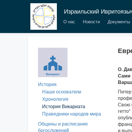
Израильский Ивритоязы
О нас
Новости
Документы
Евре
О. Да
Викариат
Сами 
Варша
История
Наши основатели
Питер 
профе
Хронология
Свою 
История Викариата
гетто"
Праведники народов мира
опубли
Общины и расписание
франц
богослужений
и вып