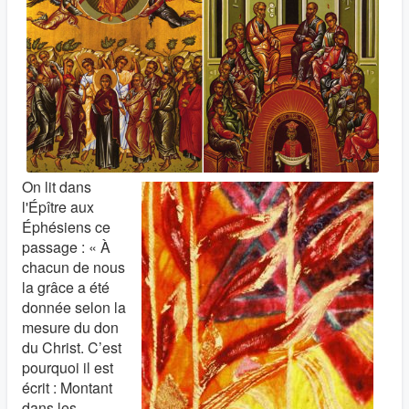
On lit dans
l'Épître aux
Éphésiens ce
passage : « À
chacun de nous
la grâce a été
donnée selon la
mesure du don
du Christ. C’est
pourquoi il est
écrit : Montant
dans les