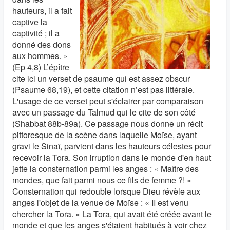
hauteurs, il a fait
captive la
captivité ; il a
donné des dons
aux hommes. »
(Ep 4,8) L’épître
cite ici un verset de psaume qui est assez obscur
(Psaume 68,19), et cette citation n’est pas littérale.
L'usage de ce verset peut s'éclairer par comparaison
avec un passage du Talmud qui le cite de son côté
(Shabbat 88b-89a). Ce passage nous donne un récit
pittoresque de la scène dans laquelle Moïse, ayant
gravi le Sinaï, parvient dans les hauteurs célestes pour
recevoir la Tora. Son irruption dans le monde d'en haut
jette la consternation parmi les anges : « Maître des
mondes, que fait parmi nous ce fils de femme ?! »
Consternation qui redouble lorsque Dieu révèle aux
anges l'objet de la venue de Moïse : « II est venu
chercher la Tora. » La Tora, qui avait été créée avant le
monde et que les anges s'étaient habitués à voir chez