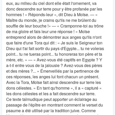
eux, au milieu du ciel dont elle était l'ornement, va
donc descendre sur terre pour y être profanée par les
hommes ! « Réponds-leur », dit Dieu à Moïse. — «
Maître du monde, je crains qu'ils ne me brûlent du
souffle de leur bouche !» — « Cramponne-toi au trône
de ma gloire et fais leur une réponse ! » Moïse
entreprend alors de démontrer aux anges qu'ils n'ont
que faire d'une Tora qui dit : « Je suis le Seigneur ton
Dieu qui t'ai fait sortir du pays d'Egypte... tu ne voleras
point... tu ne tueras point... tu honoreras ton père et ta
mère, etc. » — « Avez-vous été captifs en Egypte ? Y
a-t-il entre vous de la jalousie ? Avez-vous des pères
et des mères ?... » Émerveillés par la pertinence de
ces réponses, les anges lui font chacun un présent.
Avec la Tora, Moïse fait ainsi descendre sur terre les
dons célestes. « En tant qu'homme », il a « capturé »
les dons célestes et les a fait descendre sur terre.
Ce texte talmudique peut apporter un éclairage au
passage de l'épître en montrant comment le verset du
psaume a été utilisé par la tradition juive. Comme