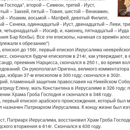
м Господа", второй – Симеон, третий - Иуст,
тый – Закхей, пятый – Товия, шестой – Вениамин,
ой – Иоаким, восьмой – Матфей, девятый Филипп,
й – Сенека, одиннадцатый - Иуст, двенадцатый – Леви, тр
, четырнадцатый – Иосиф, и, наконец, пятнадцатый – Иуда
ния Бар Кохбы). Все эти епископы, начиная со времён апо
длежали к обрезанию")
к, епископ до 156г, первый епископ Иерусалима нееврейско
исс, скончался будучи епископом в 214г, как утверждают, в 
сандр, преемник Нарцисса, скончался в 250 г., во время во
едований. Он рукополагал Оригена, великого комментатора
да, избран 37-м епископом в 300 году; скончался в 302г.
арий, пламенный защитник православия на Никейском Собо
трицу Елену, мать Константина в Иерусалиме в 326 году; 
нии Храма Гроба Господня и скончался в 348 году.
я, первый епископ арабского происхождения, который был м
л назначен Патриархом Иерусалима. К концу жизни был изгн
ест, Патриарх Иерусалима, восстановил Храм Гроба Господ
ского вторжения в 614г. Скончался в 630 году.