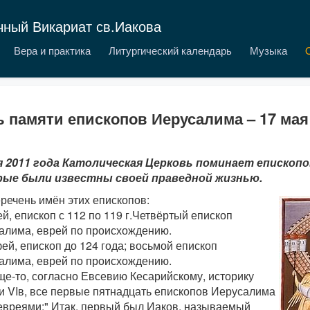
чный Викариат св.Иакова
Вера и практика
Литургический календарь
Музыка
 памяти епископов Иерусалима – 17 мая
я 2011 года Католическая Церковь поминает епископо
ые были известны своей праведной жизнью.
речень имён этих епископов:
ей, епископ с 112 по 119 г.Четвёртый епископ
алима, еврей по происхождению.
ей, епископ до 124 года; восьмой епископ
алима, еврей по происхождению.
ще-то, согласно Евсевию Кесарийскому, историку
и VIв, все первые пятнадцать епископов Иерусалима
евреями:" Итак, первый был Иаков, называемый