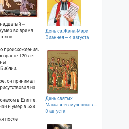
инадцатый –
 (умер во время
День св.Жана-Мари
столов
Вианнея – 4 августа
го происхождения.
возрасте 120 лет.
лны
 Библии.
ре, он принимал
присутствовал на
День святых
онахом в Египте.
Маккавеев-мучеников –
ан и умер в 528
3 августа
ня после