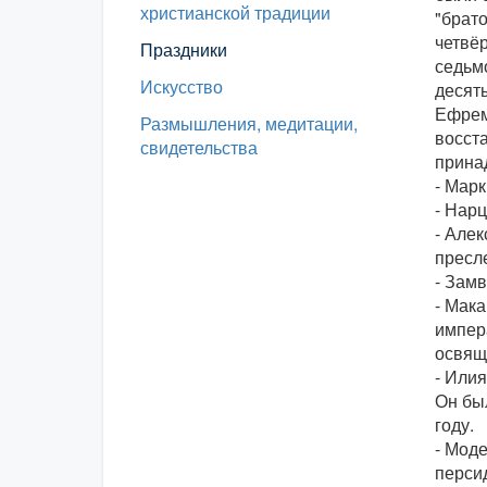
христианской традиции
"брато
четвёр
Праздники
седьм
Искусство
десяты
Ефрем
Размышления, медитации,
восста
свидетельства
прина
- Мар
- Нарц
- Алек
пресл
- Замв
- Мак
импера
освяще
- Или
Он бы
году.
- Мод
персид