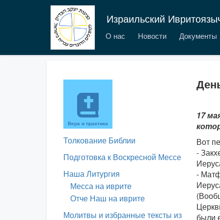
Израильский Ивритоязы
О нас
Новости
Документы
День
17 ма
Вера и практика
котор
Толкование Библии
Вот пе
- Закх
Подготовка к Воскресной Мессе
Иерус
Наша Литургия
- Матф
Иерус
Месса на иврите
(Вооб
Отче Наш на иврите
Церкв
Молитвы и избранные тексты из
были 