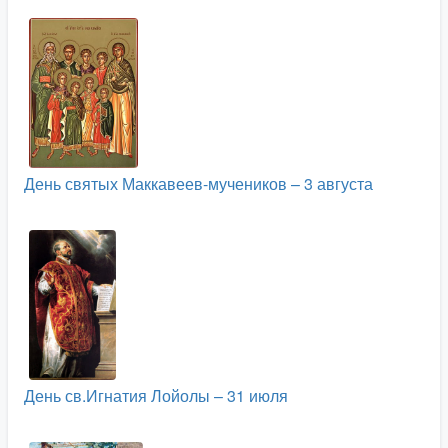
День святых Маккавеев-мучеников – 3 августа
День св.Игнатия Лойолы – 31 июля