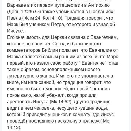
Варнаве в их первом путешествии в Антиохию
(Деян 12:25).Он также упоминается в Посланиях
Павла ( Флм 24, Кол 4:10). Традиция говорит, что
Марк был учеником Петра, от которого и узнал об
Иисусе.
Его значимость для Церкви связана с Евангелием,
которое он написал. Сегодня большинство
комментаторов Библии полагает, что Евангелие от
Марка является самым ранним из всех, и что Марк
первый, кто назвал свою работу " Евангелие", став,
таким образом, основоположником нового
литературного жанра. Имя его не упоминается в
книге, им написанной, но традиция говорит, что
именно он был тем юношей, который " оставив
покрывало, нагой убежал", когда пришли
арестовать Иисуса (Мк 14:52). Другая традиция
видит в нём человека, несущего кувшин воды,
который приводит учеников в комнату, где Иисус
проведёт последнюю пасхальную трапезу.( Мк
14:13).