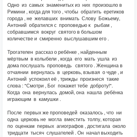
Одно из самых знаменитых из них произошло в
Римини , когда для того , чтобы обратить еретиков
города , не желавших внимать Слову Божьему,
Антоний обратился с проповедью к рыбам ,
собравшимся вокруг святого в большом
количестве и смиренно выслушавшим его .
Трогателен рассказ о ребёнке , найденным
мёртвым в колыбели , когда его мать ушла из
дома послушать проповедь святого . Женщина в
отчаянии вернулась в церковь, взывая о чуде , и
Антоний успокоил её , трижды произнеся такие
слова : "Смотри , Бог покажет тебе доброту!".
Когда она вернулась домой, она нашла ребёнка
играющим в камушки .
После первых же проповедей оказалось , что ни
одна церковь не могла вместить толпу, которая
по оценкам первых агиографов , достигала около
тридцати тысяч слушателей . Он начал выходить