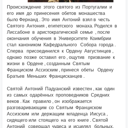
Происхождение этого святого из Португалии и
его имя до принесения обетов монашества
было Фернанд . Это имя Антоний взял в честь
Святого Антония , египетского монаха. Родился в
Лиссабоне в аристократической семье , после
окончания обучения в Университете Коимбрии
стал каноником Кафедрального Собора города .
Сперва присоединился к Ордену Августинцев ,
однако позже оставил его , ощутив призвание к
жизни в Ордене , созданным Святым
Франциском Ассизским , принеся обеты Ордену
Братьев Меньших Францисканцев .
Святой Антоний Падуанский известен , как один
из самых одарённых проповедников Средних
веков . Как правило , он изображается
разговаривающим со Святым Франциском
Ассизским или держащим младенца Иисуса ,
сидящего или стоящего на его книге . Святой
Антоний совершал чудеса и исцелял больных.