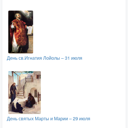
День св.Игнатия Лойолы – 31 июля
День святых Марты и Марии – 29 июля