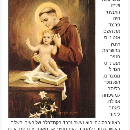
ושמו
האמיתי
היה
פרננדו.
את השם
אנטוניוס
אימץ
בהשראת
הנזיר
אנטוניוס
הגדול
ממצרים.
הוא נולד
בליסבו
למשפחה
אצילה.
לאחר
לימודיו
באוניברסיטה, הוא נעשה נכבד בקתדרלה של העיר. בשלב
ראשון הצטרף למסדר האוגוסטיני, אך מאוחר יותר עזב אותו