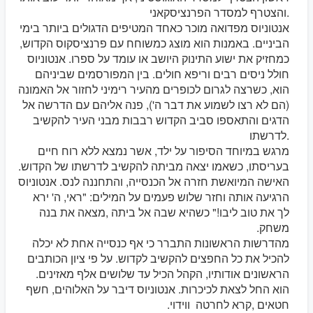
והצטרף למסדר הפרנציסקאני.
אנטוניוס מפדואה מוכר כאחד המטיפים הדגולים ביותר בימי
הביניים. באמנות הוא מוצג כמשוחח עם פרנציסקוס הקדוש,
כמחזיק את ישוע התינוק היושב או עומד על ספרו. אנטוניוס
חולל ניסים רבים וריפא חולים. בין המפורסמים שביניהם
הוא, כשרצה לגרום לכופרים מהעיר רימיני לחזור אל האמונה
(הם לא רצו לשמוע את דבר ה'), פנה אליהם עם הדרשה אל
הדגים והתאספו סביב הקדוש רבבות מבני העיר להקשיב
לדרשתו.
מרגש במיוחד הסיפור על ילד, אשר נמצא ללא רוח חיים
בעריסתו, כשאמו יצאה מביתה להקשיב לדרשתו של הקדוש.
האישה המיואשת חזרה אל הכנסייה, והתחננה לנס. אנטוניוס
הרגיעה אותה וחזר שלוש פעמים על המילים: "ראי, ה' ירא
לך את טוב ליבו!" כשהיא שבה אל ביתה ,מצאה את בנה
משחק.
מהדרשות הראשונות התברר כי אף כנסייה אחת לא יכלה
להכיל את כל החפצים להקשיב לקדוש. על פי ציון הכותבים
הראשונים אודותיו, הקהל הכיל עד שלושים אלף מאזינים.
הוא החל לצאת לכיכרות. אנטוניוס דיבר על האלוהים, חשף
חטאים ,קרא לחרטה ווידוי.