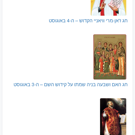
חג ז'אן-מרי וויאניי הקדוש – ה-4 באוגוסט
חג האם ושבעה בניה שמתו על קידוש השם – ה-3 באוגוסט