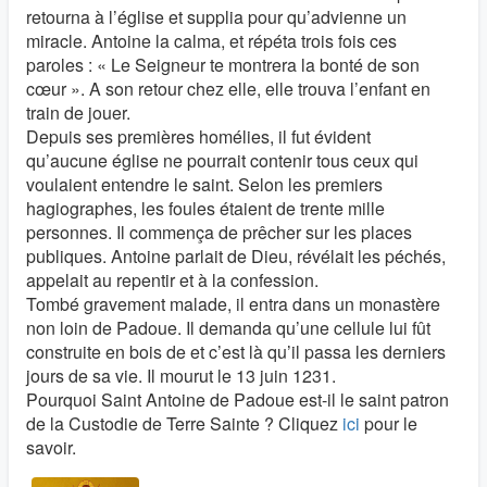
retourna à l’église et supplia pour qu’advienne un
miracle. Antoine la calma, et répéta trois fois ces
paroles : « Le Seigneur te montrera la bonté de son
cœur ». A son retour chez elle, elle trouva l’enfant en
train de jouer.
Depuis ses premières homélies, il fut évident
qu’aucune église ne pourrait contenir tous ceux qui
voulaient entendre le saint. Selon les premiers
hagiographes, les foules étaient de trente mille
personnes. Il commença de prêcher sur les places
publiques. Antoine parlait de Dieu, révélait les péchés,
appelait au repentir et à la confession.
Tombé gravement malade, il entra dans un monastère
non loin de Padoue. Il demanda qu’une cellule lui fût
construite en bois de et c’est là qu’il passa les derniers
jours de sa vie. Il mourut le 13 juin 1231.
Pourquoi Saint Antoine de Padoue est-il le saint patron
de la Custodie de Terre Sainte ? Cliquez
ici
pour le
savoir.