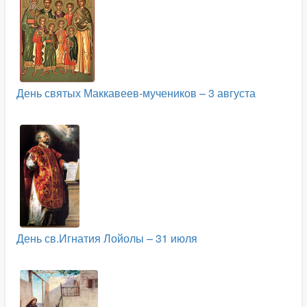
День святых Маккавеев-мучеников – 3 августа
День св.Игнатия Лойолы – 31 июля