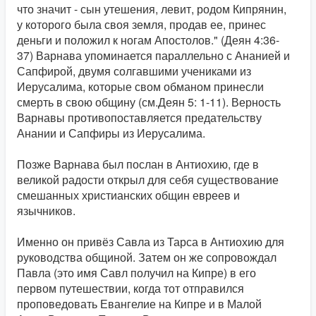
что значит - сын утешения, левит, родом Кипрянин,
у которого была своя земля, продав ее, принес
деньги и положил к ногам Апостолов." (Деян 4:36-
37) Варнава упоминается параллельно с Ананией и
Сапфирой, двумя солгавшими учениками из
Иерусалима, которые свом обманом принесли
смерть в свою общину (см.Деян 5: 1-11). Верность
Варнавы противопоставляется предательству
Анании и Сапфиры из Иерусалима.
Позже Варнава был послан в Антиохию, где в
великой радости открыл для себя существование
смешанных христианских общин евреев и
язычников.
Именно он привёз Савла из Тарса в Антиохию для
руководства общиной. Затем он же сопровождал
Павла (это имя Савл получил на Кипре) в его
первом путешествии, когда тот отправился
проповедовать Евангелие на Кипре и в Малой