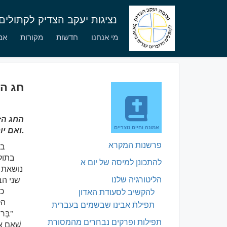
נציגות יעקב הצדיק לקתולי
מי אנחנו
חדשות
מקורות
אמו
חג הביק
החג הז
אמונה וחיים נוצריים
ואם יוחנן המטביל. החג בא בתום חודש מרים.
פרשנות המקרא
בי
בתולה
להתכונן למיסה של יום א
נושאת 
הליטורגיה שלנו
שני הב
כל
להקשיב לסעודת האדון
הק
תפילתֿ אבינו שבשמים בעברית
"בְּרוּ
תפילות ופרקים נבחרים מהמסורת
שֶׁאֵם אֲד