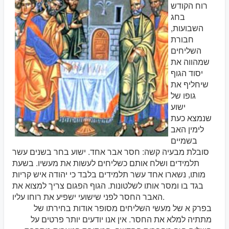
רוח הקודש
בחג
השבועות,
חבורת
השליחים
שמהווה את
יסוד הגוף
שיחליף את
גופו של
ישוע
שנמצא כעת
לימין האב
בשמיים
סובלת מבעיה קשה: חסר אבר אחד. ישוע בחר בשנים עשר
תלמידים ושלח אותם כשליחים לעשות את מעשיו. בשעת
מותו, נשארו אחד עשר תלמידים בלבד כי יהודה איש קריות
בגד בו ומסר אותו לשלטונות. הגוף הפגום צריך למצוא את
האבר החסר לפני שישועי ישפיע את רוחו עליו.
בפרק א של מעשי השליחים מסופר אודות בחירתו של
מתתיה למלא את החסר. אין אנו יודעים יותר פרטים על