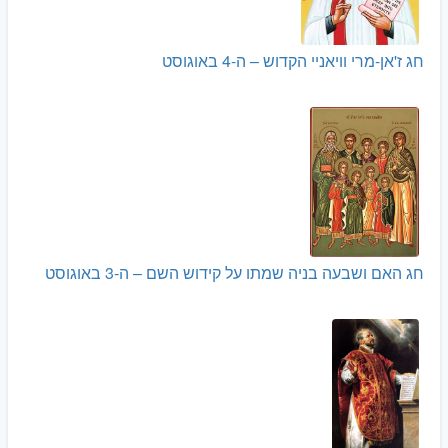
חג ז'אן-מרי וויאניי הקדוש – ה-4 באוגוסט
חג האם ושבעה בניה שמתו על קידוש השם – ה-3 באוגוסט