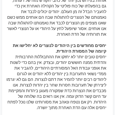
אוחזת בפירוש נכון יותר של כתבי הקודש מזה של רעותה;
גם בהפעלתו של כוח פוליטי על הקהילה האחרת אין כדי
להעביר הבדל זה מן העולם. יהודים יכולים לכבד את
נאמנותם של הנוצרים להתגלות שבה הם אוחזים ממש כשם
שאנו מצפים מן הנוצרים לכבד את נאמנותנו להתגלות שבה
אנו אוחזים. אסור שיופעל לחץ על היהודי או על הנוצרי לאשר
את תורותיה של הדת האחרת.
יחסים מחודשים בין היהודים לנוצרים לא יחלישו את
קיומה של המסורת היהודית.
יחסים טובים יותר לא יחזקו את ההתבוללות התרבותית
והדתית ממנה חוששים יהודים, ובצדק. אין בהם כדי לשנות
את אופני עבודת האל המסורתיים היהודיים, להגביר את
ממדי נִשואי התערובת בין יהודים ללא יהודים או לגרום
ליהודים רבים יותר להמיר את דתם לנצרות. הם גם לא יגרמו
ליצירתן של תערובות חסרות שחר בין יהדות לנצרות. אנו
מכבדים את הנצרות כדת שמקורה מעוגן ביהדות והמקיימת
עד היום קשר הדוק עמה. אין אנו רואים בה שלוחה של
היהדות. רק אם נטפח ונאהב את מסורותינו שלנו נוכל לפתח
יחסים אלה עם הדת האחרת מתוך יושרה.