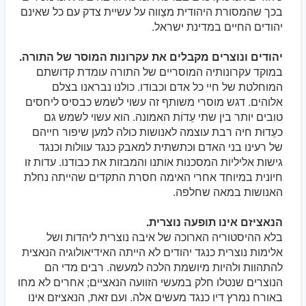
בכך שהמסורת היהודית מצַווה על עשיית צדק עם כל שאינם
יהודים החיים במדינת ישראל.
יהודים ונוצרים מקבלים את עקרונות המוסר של התורה.
במוקד עקרונותיה המוסריים של התורה עומדת קדושתם
המוחלטת של חיי כל אדם וכבודו. כולנו נבראנו בצלם
אלוהים. דגש מוסרי משותף זה עשוי לשמש כבסיס ליחסים
טובים יותר בין שתי עֵדוֹת האמונה. הוא עשוי לשמש גם
כעֵדוּת חיה רבת עוצמה לאנושות כולה למען שיפור חייהם
של רעינו בני האדם וכתשתית למאבק כנגד עוולות וכנגד
גישות אליליות המסכנות אותנו והמבזות את כבודנו. עדות זו
חיונית במיוחד אחרי האימה חסרת התקדים שהייתה נחלת
האנושות במאה שחלפה.
הנאציזם אינו תופעה נוצרית.
בלא ההיסטוריה הארוכה של איבה נוצרית ליהדות ושל
אלימות נוצרית כנגד יהודים לא הייתה האידיאולוגיה הנאצית
להתהוות ולהיות מיושמת הלכה למעשה. רבים מדי הם
הנוצרים שנטלו חלק במעשי הזוועה הנאציים; אחרים לא מחו
באורח נמרץ דיו כנגד מעשים אלה. ועם זאת, הנאציזם אינו