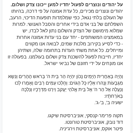
על יהודים ונוצרים לפעול יחדיו למען ייכונו צדק ושלום.
יהודים ונוצרים מכירים, כל עדת אמונה על פי דרכה, בהיותו
של העולם בלתי נגאל, כפי שמלמדות תופעות הדיכוי, הרעב,
השפלתם של בני אדם בידי אחרים והסבל האנושי. למרות
שמלוא מימושם של הצדק והשלום נתון לאל לבדו, יש
במאמצינו המשותפים - יחד עם בני עדות אמונה אחרות
- כדי לסייע בקירוב מלכות שמים, לבואה אנו מקווים
ומייחלים. כל אחת משתי העדוֹת בתחומה שלה, ושתיהן
יחדיו, חייבות לפעול להשכנת צדק ושלום בעולמנו. בפעולה זו
אנו מונְחים על ידי חזונם של נביאי ישראל.
וְהָיָה בְּאַחֲרִית הַיָּמִים נָכוֹן יִהְיֶה הַר בֵּית ה' בְּראש הֶהָרִים וְנִשָא
מִגְּבָעוֹת וְנָהרוּ אֵלָיו כָּל הַגּוֹיִם: וְהָלְכוּ עַמִּים רַבִּים וְאָמְרוּ לְכוּ
וְנַעֲלֶה אֶל הַר ה' אָל בֵּית אֱלהֵי יַעֲקב וְירֵנוּ מִדְּרָכָיו וְנֵלְכָה
בְּאֹרְחתָיו:
ישעיה ב', ב'-ג'.
תקוה פרימר-קנסקי, אוניברסיטת שיקגו.
דוד נובק, אוניברסיטת טורונטו.
פיטר אוקס, אוניברסיטת וירג'יניה.