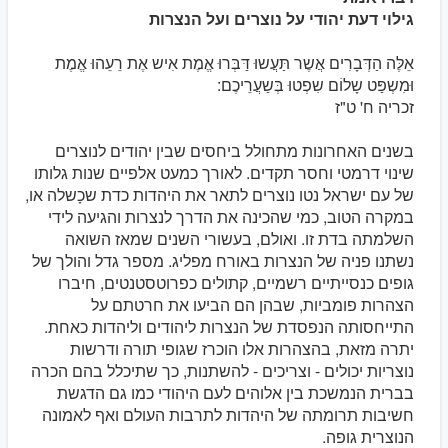
גילוי דעת יהודי על נוצרים ועל הנצרות
אֵלֶּה הַדְּבָרִים אֲשֶר תַּעֲשוּ דַּבְּרוּ אֱמֶת אִיש אֶת רֵעֵהוּ אֱמֶת
וּמִשְפַּט שָלוֹם שִפְטוּ בְּשַעֲרֵיכֶם:
זכריה ח' ט"ז
בשנים האחרונות מתחולל ביחסים שבין יהודים לנוצרים
שינוי דרמטי וחסר תקדים. לאורך כמעט אלפיים שנות גלותו
של עם ישראל נטו נוצרים לתאר את היהדות כדת שכָשלה או,
במקרה הטוב, כמי שהכינה את הדרך לנצרות והגיעה לידי
השלמתה בדת זו. ואולם, בעשורי השנים שמאז השואה
נשתנו פניה של הנצרות באורח מפליג. מספר גדל והולך של
גופים כנסייתיים רשמיים, קתולים כפרוטסטנטים, חיברו
הצהרות פומביות, שבהן הם הביעו את חרטתם על
התייחסותה הנפסדת של הנצרות ליהודים וליהדות כאחת.
יתרה מזאת, בהצהרות אלו הוכרז שגופי תורה ודרשות
נוצריות יכולים - וצריכים - להשתנות, כך שתיכלל בהם הכרה
בברית הנמשכת בין אלוהים לעם היהודי כמו גם הדגשת
חשיבות תרומתה של היהדות לתרבות העולם ואף לאמונה
הנוצרית גופה.