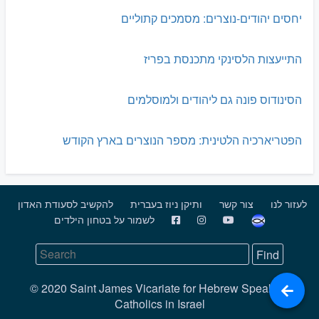
יחסים יהודים-נוצרים: מסמכים קתוליים
התייעצות הלסינקי מתכנסת בפריז
הסינודוס פונה גם ליהודים ולמוסלמים
הפטריארכיה הלטינית: מספר הנוצרים בארץ הקודש
לעזור לנו
צור קשר
ותיקן ניוז בעברית
להקשיב לסעודת האדון
לשמור על בטחון הילדים
© 2020 Saint James Vicariate for Hebrew Speaking
Catholics in Israel