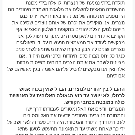
תולדה בלתי נמנעת של הנצרות. לו עלה בידי מכונת
ההשמדה הנאצית להשלים את מלאכת השמדת היהודים הם
היו מפנים את כוחה של מכונה זו באורח ישיר יותר כנגד
נוצרים. אנו מוקירים את זכרם של אותם נוצרים שסיכנו את
חייהם למען הצלת יהודים בתקופת השלטון הנאצי או אף
הקריבו את חייהם למען מטרה זו. מתוך מודעות לכך אנו
מבקשים לעודד את המאמצים הנעשים על ידי תיאולוגים
נוצריים שונים להיאבק באורַח שאינו משתמע לשתי פנים
כנגד כל יחס מבזה כלפי היהדות וכלפי העם היהודי. אנו
מציינים לשבח את אותם נוצרים הדוחים תפיסות מבזות
אלה ואין אנו מבקשים להטיל עליהם אשמה בגין מעשיהם של
אבותיהם.
ההבדל בין יהודים לנוצרים, הבדל שאין בכוח אנוש
לבטלו, לא ייושב עד בוא הגאולה האלוהית על האנושות
כולה כמובטח בכתבי הקודש.
הנוצרים יודעים את האל ומסורים לעבודתו דרך ישו
והמסורת הנוצרית; היהודים יודעים את האל ומסורים
לעבודתו דרך התורה והמסורת היהודית. פער זה לא ייושב על
ידי כך שאחת משתי עדות האמונה תתעקש לטעון שהיא