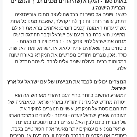
באותו ספר - המקרא (שהיהודים מכנים תנ"ך והנוצרים
'הברית הישנה').
כשאנו פונים אל ספר זה בבקשנו לעצב מתוכו אוריינטציה
דתית, עושר רוחני וחינוך לחיי קהילה, שואבת ממנו כל אחת
משתי עדות האמונה תְכנים דומים: אלוהים ברא את העולם
ומקיימו; הוא כרת ברית עִם עַם ישראל וּדְבר ההתגלות שלו
מנחה את ישראל לחיי צדק; אנו - נוצרים ויהודים כאחת -
בוטחים בכך שאלוהים עתיד לגאול את ישראל ואת האנושות
כולה. אכן, נוצרים ויהודים מפרשים את המקרא באורַח שונֶה
במקומות רבים. לעולם שומה עלינו לכבד ולשמר הבדלים
אלה.
הנוצרים יכולים לכבד את תביעתו של עם ישראל על ארץ
ישראל.
המאורע החשוב ביותר בחיי העם היהודי מאז השואה הוא
ייסודה מחדש של מדינה יהודית בארץ ישראל. כמאמיניה של
דת המבוססת על המקרא, עשויים הנוצרים להוקיר את
העובדה שארץ ישראל יועדה - וניתנה - ליהודים כמרכז הארצי
של הברית בינם לבין האל. נוצרים רבים תומכים במדינת
ישראל ממניעים עמוקים יותר מאשר אלה הפוליטיים בלבד.
כיהודים אנו מקדמים בברכה תמיכה זו. בה בעת אנו מכירים