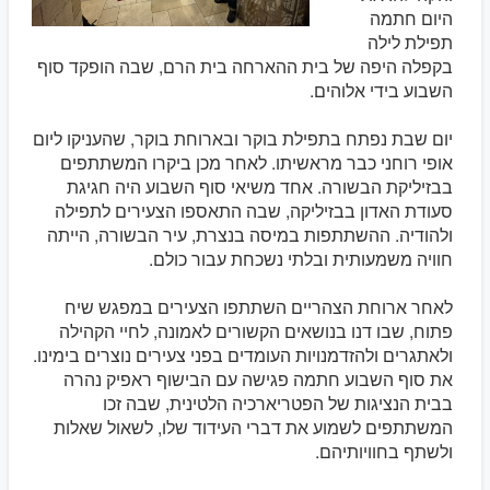
היום חתמה
תפילת לילה
בקפלה היפה של בית ההארחה בית הרם, שבה הופקד סוף
השבוע בידי אלוהים.
יום שבת נפתח בתפילת בוקר ובארוחת בוקר, שהעניקו ליום
אופי רוחני כבר מראשיתו. לאחר מכן ביקרו המשתתפים
בבזיליקת הבשורה. אחד משיאי סוף השבוע היה חגיגת
סעודת האדון בבזיליקה, שבה התאספו הצעירים לתפילה
ולהודיה. ההשתתפות במיסה בנצרת, עיר הבשורה, הייתה
חוויה משמעותית ובלתי נשכחת עבור כולם.
לאחר ארוחת הצהריים השתתפו הצעירים במפגש שיח
פתוח, שבו דנו בנושאים הקשורים לאמונה, לחיי הקהילה
ולאתגרים ולהזדמנויות העומדים בפני צעירים נוצרים בימינו.
את סוף השבוע חתמה פגישה עם הבישוף ראפיק נהרה
בבית הנציגות של הפטריארכיה הלטינית, שבה זכו
המשתתפים לשמוע את דברי העידוד שלו, לשאול שאלות
ולשתף בחוויותיהם.