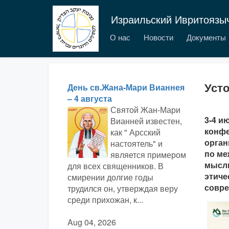
Израильский Ивритоязы
О нас
Новости
Документы
Уст
День св.Жана-Мари Вианнея
– 4 августа
Святой Жан-Мари
3-4 и
Вианней известен,
конфе
как " Арсский
орган
настоятель" и
по ме
является примером
мысли
для всех священников. В
этиче
смирении долгие годы
совре
трудился он, утверждая веру
среди прихожан, к...
Aug 04, 2026