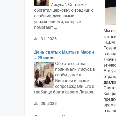
Иисуса". Он также
обогатил церковную традицию
особыми духовными
упражнениями, которые
помогают ...
Мы осо
католи
Jul 31, 2026
FELM 
Розен
День святых Марты и Марии
взгляд
– 29 июля
значи
Обе эти сестры
этиче
принимали Иисуса в
Его у
своём доме в
отраж
Вифании и позже
диало
сопровождали Его к
Свято
гробнице брата своего Лазаря.
Конфе
предл
Jul 29, 2026
време
о наш