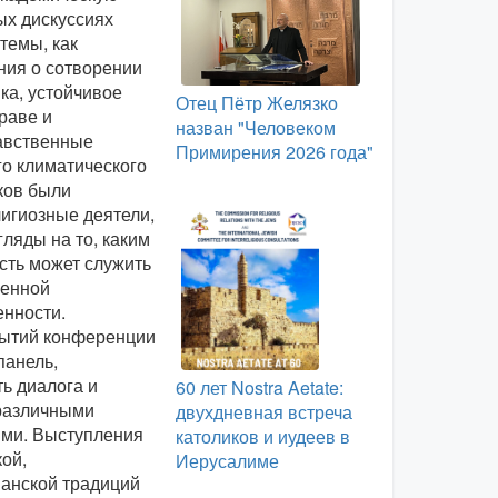
ых дискуссиях
темы, как
ния о сотворении
ика, устойчивое
Отец Пётр Желязко
раве и
назван "Человеком
авственные
Примирения 2026 года"
го климатического
ков были
игиозные деятели,
ляды на то, каким
сть может служить
менной
енности.
бытий конференции
панель,
ь диалога и
60 лет Nostra Aetate:
различными
двухдневная встреча
ями. Выступления
католиков и иудеев в
ой,
Иерусалиме
ианской традиций