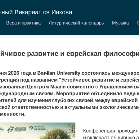
чный Викариат св.Иакова
Вера и практика
Литургический календарь
Музыка
ойчивое развитие и еврейская философ
юня 2026 года в Bar-Ilan University состоялась междунар
ренция под названием "Устойчивое развитие и еврейс
изованная Центром Мааян совместно с Управлением в
ждународным связям. Мероприятие объединило ведущ
телей для изучения глубоких связей между еврейско
ской ответственностью и актуальными экологическим
менности.
Конференция проходила
и включала обширную 