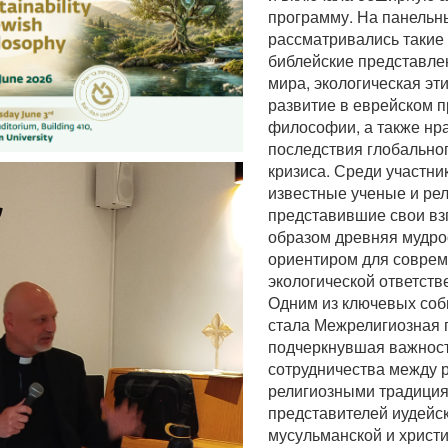
программу. На панельн
рассматривались такие 
библейские представле
мира, экологическая эт
развитие в еврейском п
философии, а также нр
последствия глобально
кризиса. Среди участни
известные ученые и рел
представившие свои взг
образом древняя мудро
ориентиром для совре
экологической ответств
Одним из ключевых со
стала Межрелигиозная 
подчеркнувшая важност
сотрудничества между 
религиозными традици
представителей иудейск
мусульманской и христ