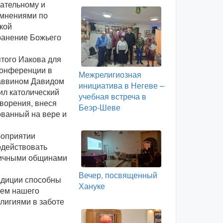
ательному и
 мнениями по
кой
хранение Божьего
ятого Иакова для
 конференции в
Межрелигиозная
раввином Давидом
инициатива в Негеве –
ил католический
учебная встреча в
творения, внеся
Беэр-Шеве
ованный на вере и
роприятии
одействовать
личными общинами
Вечер, посвященный
адиции способны
Хануке
лем нашего
лигиями в заботе