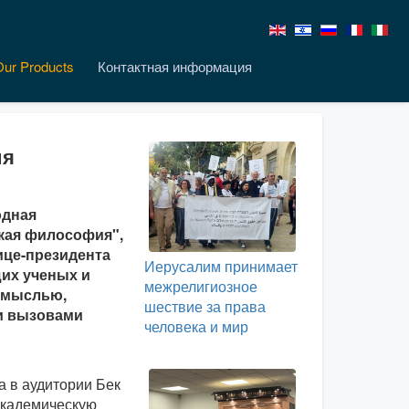
Our Products
Контактная информация
ия
одная
кая философия",
ице-президента
Иерусалим принимает
их ученых и
межрелигиозное
й мыслью,
шествие за права
и вызовами
человека и мир
 в аудитории Бек
академическую