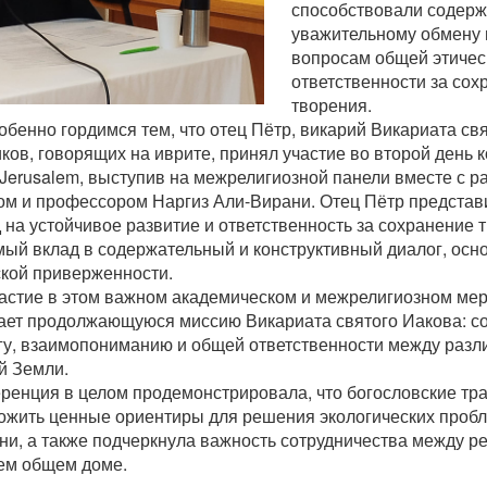
способствовали содерж
уважительному обмену
вопросам общей этичес
ответственности за со
творения.
бенно гордимся тем, что отец Пётр, викарий Викариата св
ков, говорящих на иврите, принял участие во второй день
Jerusalem, выступив на межрелигиозной панели вместе с 
ом и профессором Наргиз Али-Вирани. Отец Пётр представ
 на устойчивое развитие и ответственность за сохранение 
мый вклад в содержательный и конструктивный диалог, осн
ской приверженности.
частие в этом важном академическом и межрелигиозном ме
ает продолжающуюся миссию Викариата святого Иакова: с
гу, взаимопониманию и общей ответственности между раз
й Земли.
ренция в целом продемонстрировала, что богословские тр
ожить ценные ориентиры для решения экологических проб
ни, а также подчеркнула важность сотрудничества между ре
ем общем доме.