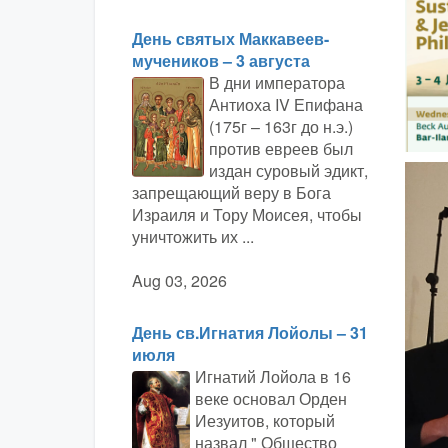
День святых Маккавеев-
мучеников – 3 августа
В дни императора
Антиоха IV Епифана
(175г – 163г до н.э.)
против евреев был
издан суровый эдикт,
запрещающий веру в Бога
Израиля и Тору Моисея, чтобы
уничтожить их ...
Aug 03, 2026
День св.Игнатия Лойолы – 31
июля
Игнатий Лойола в 16
веке основал Орден
Иезуитов, который
назвал " Общество