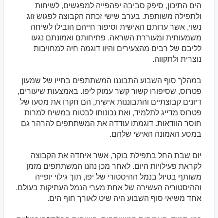
הים התיכון, סיפק סביבה יפהפייה למפגשים, לשיחות
ולתפילה משותפת. בערב שישי זכתה הקבוצה לפגוש זוג
נשוי, אשר עדותם האישית וסיפור חייהם הובילו לשיחה
משמעותית ומעוררת השראה. פתיחותם ואמונתם נגעו
לליבם של רבים מהצעירים והיוו דוגמה חיה למחויבות
נוצרית ולתקווה.
במהלך סוף השבוע התבוננו המשתתפים בחייו של שמעון
פטרוס, שסיפורו קשור קשר עמוק ליפו. באמצעות שיעורים,
דיונים קבוצתיים והתבוננות אישית, הם חקרו את מסעו של
פטרוס מדייג לתלמיד, ואת נכונותו לבטוח במשיח למרות
חוסר הוודאות. דוגמתו עודדה את המשתתפים להרהר גם
במסע האמונה האישי שלהם.
יום שבת החל בתפילת בוקר, אשר איחדה את הקבוצה
לקראת פעילויות היום. לאחר מכן נהנו המשתתפים מזמן
משותף בטיול בנמל ההיסטורי של יפו, תוך גילוי יופייה
וההיסטוריה העשירה של אחת מערי הנמל העתיקות בעולם.
אחד משיאי סוף השבוע היה שיט לאורך חוף הים.