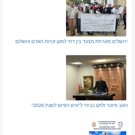
ירושלים מארחת מצעד בין דתי למען זכויות האדם והשלום
האב פיוטר זלזקו נבחר ל"איש הפיוס לשנת 2026"