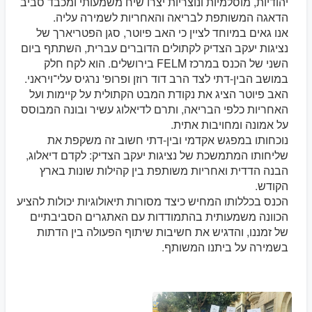
יהודיות, מוסלמיות ונוצריות יצרו שיח משמעותי ומכבד סביב
הדאגה המשותפת לבריאה והאחריות לשמירה עליה.
אנו גאים במיוחד לציין כי האב פיוטר, סגן הפטריארך של
נציגות יעקב הצדיק לקתולים הדוברים עברית, השתתף ביום
השני של הכנס במרכז FELM בירושלים. הוא לקח חלק
במושב הבין-דתי לצד הרב דוד רוזן ופרופ' נרגיס עלי־ויראני.
האב פיוטר הציג את נקודת המבט הקתולית על קיימות ועל
האחריות כלפי הבריאה, ותרם לדיאלוג עשיר ובונה המבוסס
על אמונה ומחויבות אתית.
נוכחותו במפגש אקדמי ובין-דתי חשוב זה משקפת את
שליחותו המתמשכת של נציגות יעקב הצדיק: לקדם דיאלוג,
הבנה הדדית ואחריות משותפת בין קהילות שונות בארץ
הקודש.
הכנס בכללותו המחיש כיצד מסורות תיאולוגיות יכולות להציע
הכוונה משמעותית בהתמודדות עם האתגרים הסביבתיים
של זמננו, והדגיש את חשיבות שיתוף הפעולה בין הדתות
בשמירה על ביתנו המשותף.