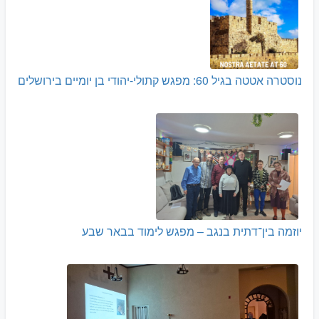
נוסטרה אטטה בגיל 60: מפגש קתולי-יהודי בן יומיים בירושלים
יוזמה בין־דתית בנגב – מפגש לימוד בבאר שבע