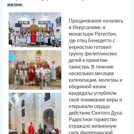
жизни.
Празднования начались
в Иерусалиме, в
монастыре Ратисбон,
где отец Бенедетто с
верностью готовил
группу филиппинских
детей к принятию
таинства. В течение
нескольких месяцев
катехизации, молитвы и
общинной жизни
кандидаты углубляли
своё понимание веры и
открывали сердца
действию Святого Духа.
Радостное торжество
отражало жизненную
силу филиппинской