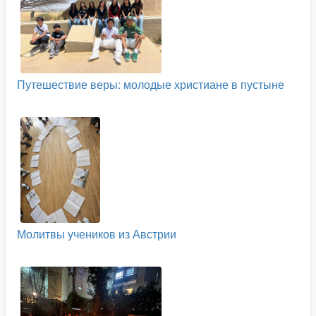
Путешествие веры: молодые христиане в пустыне
Молитвы учеников из Австрии