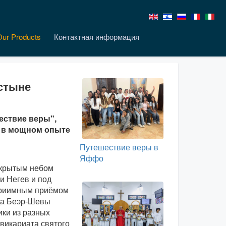
Our Products
Контактная информация
стыне
ествие веры",
я в мощном опыте
Путешествие веры в
Яффо
ткрытым небом
и Негев и под
приимным приёмом
да Беэр-Шевы
ики из разных
викариата святого