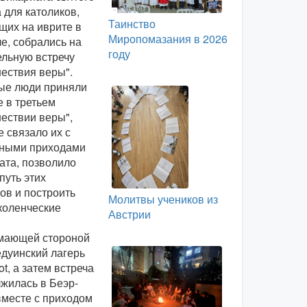
 для католиков,
Таинство
щих на иврите в
Миропомазания в 2026
е, собрались на
году
ельную встречу
ествия веры".
ые люди приняли
е в третьем
ествии веры",
е связало их с
чными приходами
ата, позволило
путь этих
ов и построить
Молитвы учеников из
коленческие
Австрии
.
мающей стороной
едуинский лагерь
ot, а затем встреча
жилась в Беэр-
месте с приходом