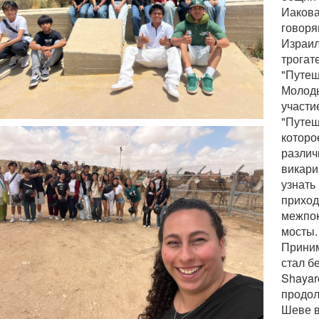
Иакова
говоря
Израил
трогат
"Путеш
Молод
участи
"Путеш
которо
разли
викари
узнать 
приход
межпо
мосты
Прини
стал б
Shayar
продол
Шеве в