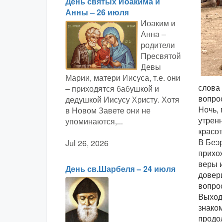
День святых Иоакима и
Анны – 26 июля
Иоаким и
Анна –
родители
Пресвятой
Девы
Марии, матери Иисуса, т.е. они
слова 
– приходятся бабушкой и
вопро
дедушкой Иисусу Христу. Хотя
Ночь,
в Новом Завете они не
утрен
упоминаются,...
красо
В Беэр
Jul 26, 2026
прихо
веры и
День св.Шарбеля – 24 июля
довер
вопро
Выход
знаком
продо