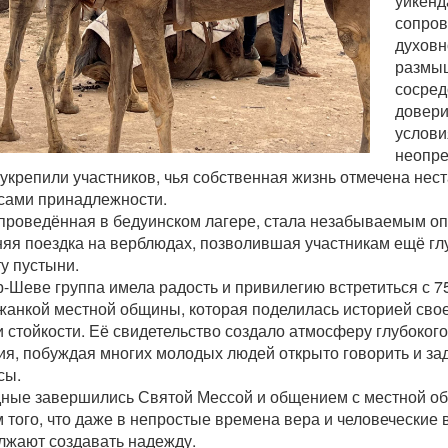
уикенд
сопров
духовн
размы
сосред
довери
услови
неопре
укрепили участников, чья собственная жизнь отмечена нес
сами принадлежности.
 проведённая в бедуинском лагере, стала незабываемым оп
няя поездка на верблюдах, позволившая участникам ещё гл
ту пустыни.
-Шеве группа имела радость и привилегию встретиться с 7
жанкой местной общины, которая поделилась историей свое
 стойкости. Её свидетельство создало атмосферу глубоког
ия, побуждая многих молодых людей открыто говорить и за
сы.
ные завершились Святой Мессой и общением с местной 
 того, что даже в непростые времена вера и человеческие 
лжают создавать надежду.