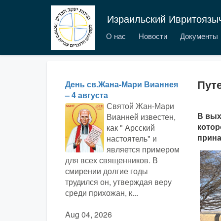
Израильский Ивритоязы
О нас
Новости
Документы
Пут
День св.Жана-Мари Вианнея
– 4 августа
Святой Жан-Мари
В вых
Вианней известен,
котор
как " Арсский
прина
настоятель" и
является примером
для всех священников. В
смирении долгие годы
трудился он, утверждая веру
среди прихожан, к...
Aug 04, 2026