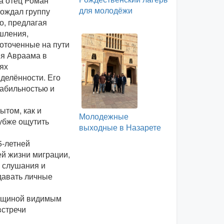
а отец Роман
для молодёжи
ождал группу
о, предлагая
шления,
оточенные на пути
я Авраама в
ях
делённости. Его
табильностью и
ытом, как и
Молодежные
убже ощутить
выходные в Назарете
5-летней
й жизни миграции,
о слушания и
давать личные
общиной видимым
встречи