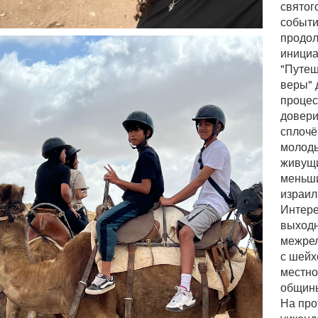
святог
событи
продо
иници
"Путе
веры" 
процес
довери
сплочё
молоды
живущи
меньши
израил
Интер
выходн
межрел
с шейх
местно
общин
На про