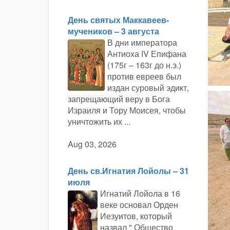
День святых Маккавеев-
мучеников – 3 августа
В дни императора
Антиоха IV Епифана
(175г – 163г до н.э.)
против евреев был
издан суровый эдикт,
запрещающий веру в Бога
Израиля и Тору Моисея, чтобы
уничтожить их ...
Aug 03, 2026
День св.Игнатия Лойолы – 31
июля
Игнатий Лойола в 16
веке основал Орден
Иезуитов, который
назвал " Общество