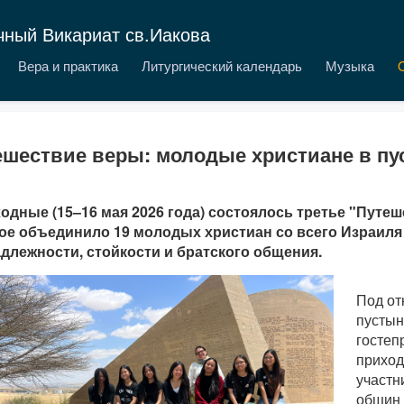
чный Викариат св.Иакова
Вера и практика
Литургический календарь
Музыка
ешествие веры: молодые христиане в пу
одные (15–16 мая 2026 года) состоялось третье "Путеш
ое объединило 19 молодых христиан со всего Израил
длежности, стойкости и братского общения.
Под о
пустын
госте
прихо
участн
общин 