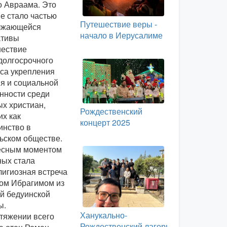
о Авраама. Это
е стало частью
Путешествие веры -
лжающейся
начало в Иерусалиме
ативы
шествие
долгосрочного
са укрепления
я и социальной
нности среди
х христиан,
Рождественский
х как
концерт 2025
нство в
ьском обществе.
есным моментом
ых стала
игиозная встреча
ом Ибрагимом из
й бедуинской
ы.
Ханукально-
тяжении всего
Рождественский лагерь