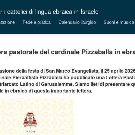
 cattolici di lingua ebraica in Israele
tazione
Fede e pratica
Calendario liturgico
Suoni e musica
era pastorale del cardinale Pizzaballa in ebr
asione della festa di San Marco Evangelista, il 25 aprile 202
dinale Pierbattista Pizzaballa ha pubblicato una Lettera Pasto
triarcato Latino di Gerusalemme. Siamo lieti di presentare q
ale in ebraico di questa importante lettera.