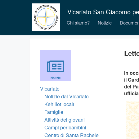
Vicariato San Giacomo per i
Chi siamo?
Notizie
Documen
Lett
In occ
Notizie
il Car
del Pa
Vicariato
uffici
Notizie dal Vicariato
Kehillot locali
Famiglie
Attività dei giovani
Campi per bambini
Centro di Santa Rachele