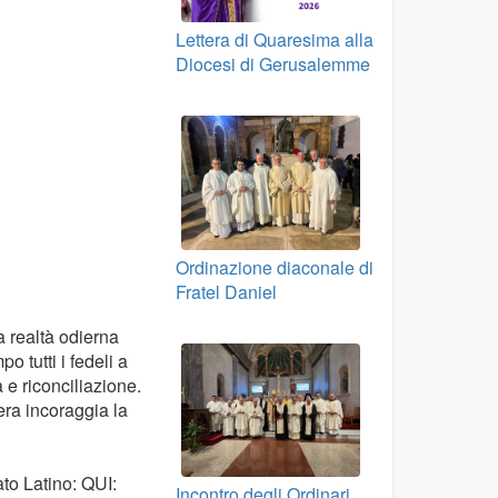
Lettera di Quaresima alla
Diocesi di Gerusalemme
Ordinazione diaconale di
Fratel Daniel
la realtà odierna
o tutti i fedeli a
 e riconciliazione.
era incoraggia la
ato Latino: QUI:
Incontro degli Ordinari