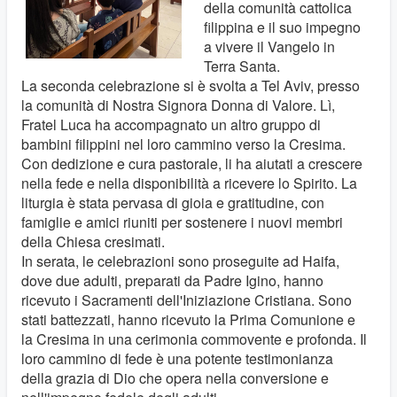
della comunità cattolica
filippina e il suo impegno
a vivere il Vangelo in
Terra Santa.
La seconda celebrazione si è svolta a Tel Aviv, presso
la comunità di Nostra Signora Donna di Valore. Lì,
Fratel Luca ha accompagnato un altro gruppo di
bambini filippini nel loro cammino verso la Cresima.
Con dedizione e cura pastorale, li ha aiutati a crescere
nella fede e nella disponibilità a ricevere lo Spirito. La
liturgia è stata pervasa di gioia e gratitudine, con
famiglie e amici riuniti per sostenere i nuovi membri
della Chiesa cresimati.
In serata, le celebrazioni sono proseguite ad Haifa,
dove due adulti, preparati da Padre Igino, hanno
ricevuto i Sacramenti dell'Iniziazione Cristiana. Sono
stati battezzati, hanno ricevuto la Prima Comunione e
la Cresima in una cerimonia commovente e profonda. Il
loro cammino di fede è una potente testimonianza
della grazia di Dio che opera nella conversione e