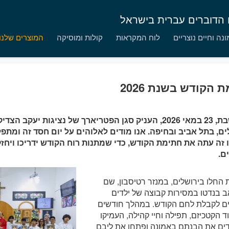
ם הדוברים עברית בישראל
נה וחיים נוצריים
לוח המקראות
קולות ומוסיקה
המוצרים שלנו
 הקודש בשנת 2026
ביום שבת, 23 במאי 2026, העניק סגן הפטריארך של נציגות יע
ים, בתל אביב ובחיפה. אנו מודים לאלוהים על יום חסד זה ומתפל
 זה עתה את חתימת הקודש, כדי שמתנות רוח הקודש ידריכו ויחז
ם.
 החלו בירושלים, במנזר רטיסבון, שם
ב בנדטו במסירות קבוצה של ילדים
נים לקבלת לחם הקודש. במהלך חודשים
ד הקטכיזם, תפילה וחיי קהילה, העמיקו
ים את הבנתם באמונה ופתחו את ליבם