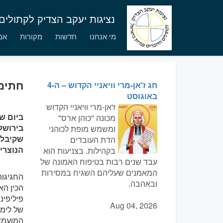
נציגות יעקב הצדיק לקתולי
מי אנחנו
חדשות
מקורות
אמו
חתימת
חג ז'אן-מרי וויאניי הקדוש – ה-4
באוגוסט
ז'אן-מרי וויאניי הקדוש
מכונה "כוהן ארס"
בירושל
ומשמש מופת לכוהני
שקיבלו
הדת העובדים
הנוצריי
בקהילות. בצניעות הוא
עבד שנים רבות בטיפוח האמונה של
המאמנים שעליהם השגיח במסירות
החגיגות
ובאהבה.
הכין הא
פיליפי
Aug 04, 2026
של לימו
המועמד