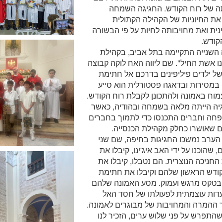
ה של רוח הקודש. החגיגה השמחה
ת החיוניות של הקהילה הקתולית
נית ואת מחויבותה לחיות על פי הבשורה
קודש.
השנייה התקיימה בתל אביב, בקהילת
ו אשת החיל". שם ליווה האח לוקה קבוצה
ל ילדים פיליפינים בדרכם אל חתימת
במסירות ובדאגה פסטורלית הוא סייע
וח באמונה ולהתכונן לקבלת רוח הקודש.
גיה הייתה מלאה בשמחה ובהודיה, כאשר
פחה וחברים התכנסו כדי לתמוך בחברים
 שאושרו כחלק מקהילת הכנסייה.
הערב נמשכו החגיגות בחיפה, שם שני
, שהוכנו על ידי האב איג'ינו, קיבלו את
חניכה הנוצרית. הם נטבלו, קיבלו את
ודש הראשון שלהם וקיבלו את חתימת
בטקס מרגש ועמוק. מסע האמונה שלהם
עדות עוצמתית לפעולתו של חסד האל
 ההמרה והמחויבות של מבוגרים לאמונה.
 שהתפרש על פני שלוש ערים, הזכיר לנו