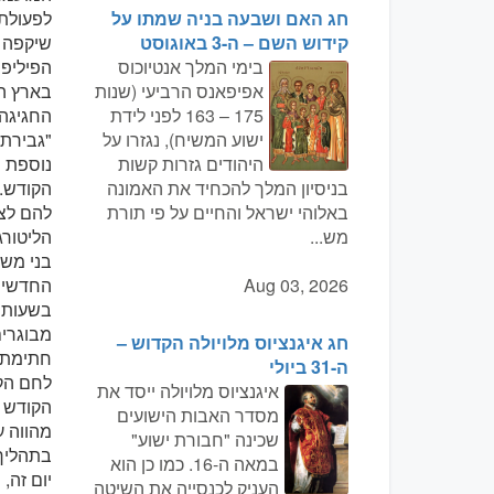
חג האם ושבעה בניה שמתו על
לפעולת
קידוש השם – ה-3 באוגוסט
שיקפה א
בימי המלך אנטיוכוס
הפיליפי
אפיפאנס הרביעי (שנות
בארץ ה
175 – 163 לפני לידת
החגיגה 
ישוע המשיח), נגזרו על
"גבירתנ
היהודים גזרות קשות
נוספת ש
בניסיון המלך להכחיד את האמונה
הקודש. 
באלוהי ישראל והחיים על פי תורת
להם לצמ
מש...
הליטור
בני מש
Aug 03, 2026
החדשים
בשעות 
מבוגרים
חג איגנציוס מלויולה הקדוש –
חתימת ה
ה-31 ביולי
לחם הק
איגנציוס מלויולה ייסד את
הקודש 
מסדר האבות הישועים
מהווה 
שכינה "חבורת ישוע"
בתהליך
במאה ה-16. כמו כן הוא
יום זה,
העניק לכנסייה את השיטה