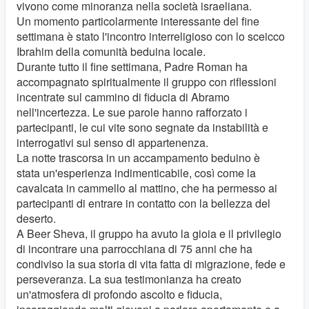
vivono come minoranza nella società israeliana.
Un momento particolarmente interessante del fine
settimana è stato l'incontro interreligioso con lo sceicco
Ibrahim della comunità beduina locale.
Durante tutto il fine settimana, Padre Roman ha
accompagnato spiritualmente il gruppo con riflessioni
incentrate sul cammino di fiducia di Abramo
nell'incertezza. Le sue parole hanno rafforzato i
partecipanti, le cui vite sono segnate da instabilità e
interrogativi sul senso di appartenenza.
La notte trascorsa in un accampamento beduino è
stata un'esperienza indimenticabile, così come la
cavalcata in cammello al mattino, che ha permesso ai
partecipanti di entrare in contatto con la bellezza del
deserto.
A Beer Sheva, il gruppo ha avuto la gioia e il privilegio
di incontrare una parrocchiana di 75 anni che ha
condiviso la sua storia di vita fatta di migrazione, fede e
perseveranza. La sua testimonianza ha creato
un'atmosfera di profondo ascolto e fiducia,