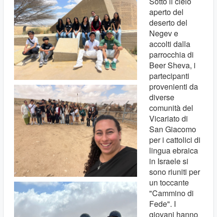
Sotto il cielo
aperto del
deserto del
Negev e
accolti dalla
parrocchia di
Beer Sheva, i
partecipanti
provenienti da
diverse
comunità del
Vicariato di
San Giacomo
per i cattolici di
lingua ebraica
in Israele si
sono riuniti per
un toccante
"Cammino di
Fede". I
giovani hanno