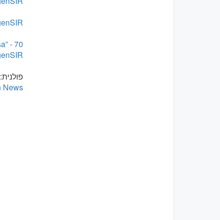
genSIR
AgenSIR
a” -
genSIR
פולנית:
an News