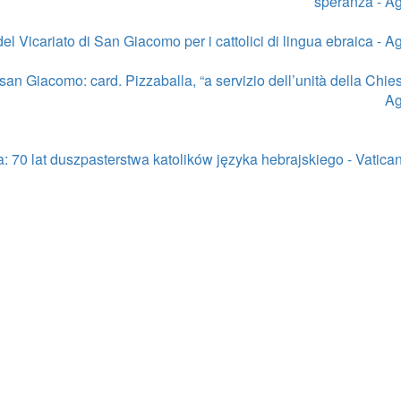
speranza - A
del Vicariato di San Giacomo per i cattolici di lingua ebraica - 
to san Giacomo: card. Pizzaballa, “a servizio dell’unità della Chies
A
: 70 lat duszpasterstwa katolików języka hebrajskiego - Vatic