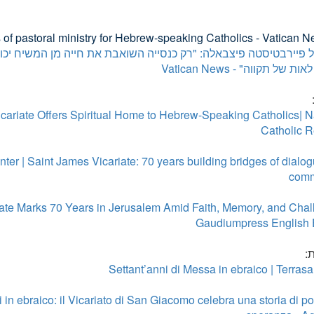
 of pastoral ministry for Hebrew-speaking Catholics - Vatican 
 פיירבטיסטה פיצבאלה: "רק כנסייה השואבת את חייה מן המשיח יכ
 של תקווה" - Vatican News
cariate Offers Spiritual Home to Hebrew-Speaking Catholics| N
Catholic R
ter | Saint James Vicariate: 70 years building bridges of dialo
com
iate Marks 70 Years in Jerusalem Amid Faith, Memory, and Chal
Gaudiumpress English 
:
Settant’anni di Messa in ebraico | Terrasa
 in ebraico: il Vicariato di San Giacomo celebra una storia di pon