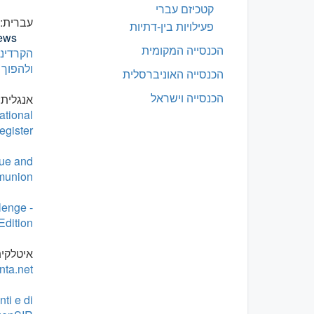
קטכיזם עברי
עברית:
פעילויות בין-דתיות
News
הכנסייה המקומית
הקרדינל
ולהפוך לאות
הכנסייה האוניברסלית
הכנסייה וישראל
אנגלית:
ational
egister
gue and
munion
lenge -
Edition
איטלקית
nta.net
ti e di