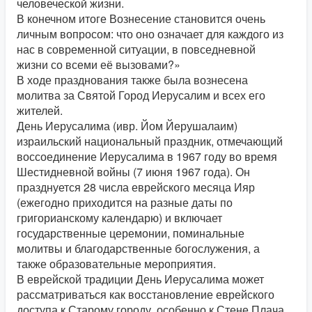
человеческой жизни.
В конечном итоге Вознесение становится очень
личным вопросом: что оно означает для каждого из
нас в современной ситуации, в повседневной
жизни со всеми её вызовами?»
В ходе празднования также была вознесена
молитва за Святой Город Иерусалим и всех его
жителей.
День Иерусалима (ивр. Йом Йерушалаим)
израильский национальный праздник, отмечающий
воссоединение Иерусалима в 1967 году во время
Шестидневной войны (7 июня 1967 года). Он
празднуется 28 числа еврейского месяца Ияр
(ежегодно приходится на разные даты по
григорианскому календарю) и включает
государственные церемонии, поминальные
молитвы и благодарственные богослужения, а
также образовательные мероприятия.
В еврейской традиции День Иерусалима может
рассматриваться как восстановление еврейского
доступа к Старому городу, особенно к Стене Плача.