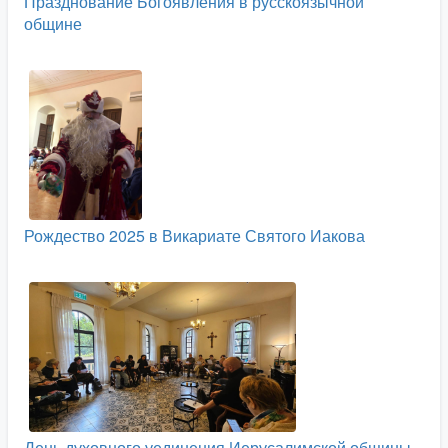
Празднование Богоявления в русскоязычной
общине
Рождество 2025 в Викариате Святого Иакова
День духовного уединения Иерусалимской общины