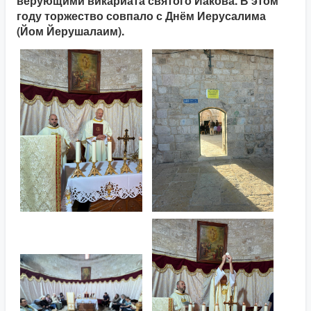
верующими викариата святого Иакова. В этом
году торжество совпало с Днём Иерусалима
(Йом Йерушалаим).