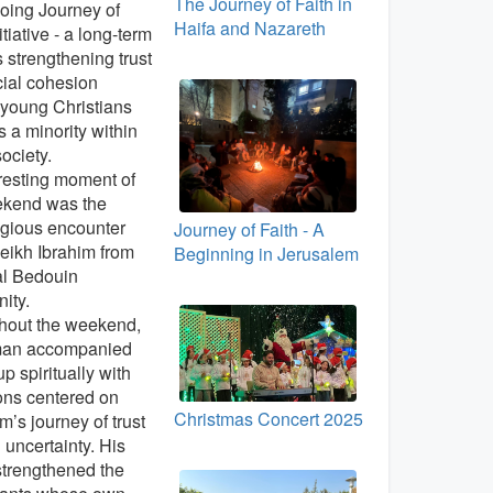
The Journey of Faith in
oing Journey of
Haifa and Nazareth
itiative - a long-term
 strengthening trust
ial cohesion
young Christians
s a minority within
society.
resting moment of
ekend was the
ligious encounter
Journey of Faith - A
eikh Ibrahim from
Beginning in Jerusalem
al Bedouin
nity.
hout the weekend,
man accompanied
up spiritually with
ions centered on
Christmas Concert 2025
’s journey of trust
 uncertainty. His
strengthened the