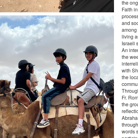
the ong
Faith in
process
and soc
among 
living a
Israeli 
An inte
the we
interre
with Sh
the loc
commu
Throug
Fr. Ro
the gro
reflect
Abraham
through
words 