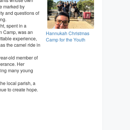
ipants whose own
re marked by
lity and questions of
ing.
ht, spent in a
n Camp, was an
Hannukah Christmas
ttable experience,
Camp for the Youth
 as the camel ride in
-year-old member of
everance. Her
aging many young
e local parish, a
nue to create hope.