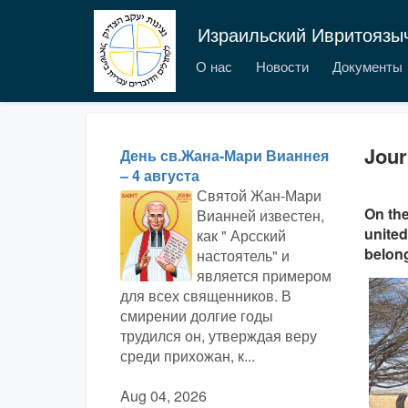
Израильский Ивритоязы
О нас
Новости
Документы
Jour
День св.Жана-Мари Вианнея
– 4 августа
Святой Жан-Мари
On the
Вианней известен,
united
как " Арсский
belong
настоятель" и
является примером
для всех священников. В
смирении долгие годы
трудился он, утверждая веру
среди прихожан, к...
Aug 04, 2026