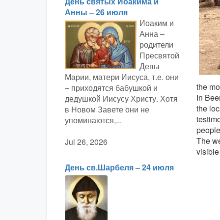
День святых Иоакима и
Анны – 26 июля
Иоаким и
Анна –
родители
Пресвятой
Девы
Марии, матери Иисуса, т.е. они
the mo
– приходятся бабушкой и
In Bee
дедушкой Иисусу Христу. Хотя
the loc
в Новом Завете они не
testim
упоминаются,...
people
The we
Jul 26, 2026
visible
День св.Шарбеля – 24 июля