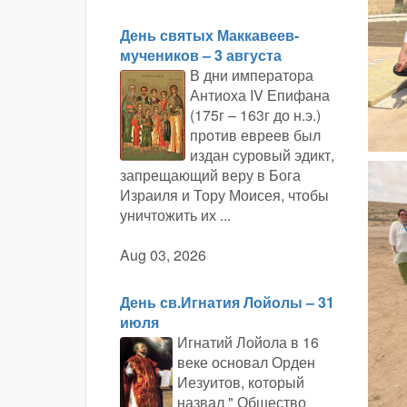
День святых Маккавеев-
мучеников – 3 августа
В дни императора
Антиоха IV Епифана
(175г – 163г до н.э.)
против евреев был
издан суровый эдикт,
запрещающий веру в Бога
Израиля и Тору Моисея, чтобы
уничтожить их ...
Aug 03, 2026
День св.Игнатия Лойолы – 31
июля
Игнатий Лойола в 16
веке основал Орден
Иезуитов, который
назвал " Общество