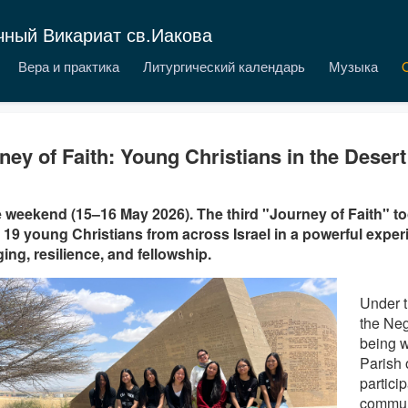
чный Викариат св.Иакова
Вера и практика
Литургический календарь
Музыка
ney of Faith: Young Christians in the Desert
 weekend (15–16 May 2026). The third "Journey of Faith" t
 19 young Christians from across Israel in a powerful exper
ing, resilience, and fellowship.
Under t
the Ne
being 
Parish 
partici
communi