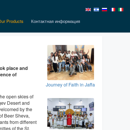
Our Products
Контактная информация
ook place and
ience of
Journey of Faith in Jaffa
he open skies of
gev Desert and
welcomed by the
of Beer Sheva,
pants from different
ties of the St.