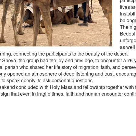
partic
lives a
instabi
belong
The nig
Bedoui
unforge
as well
rning, connecting the participants to the beauty of the desert.
r Sheva, the group had the joy and privilege, to encounter a 75
al parish who shared her life story of migration, faith, and pers
ony opened an atmosphere of deep listening and trust, encour
 to speak openly, to ask personal questions.
ekend concluded with Holy Mass and fellowship together with th
 sign that even in fragile times, faith and human encounter conti