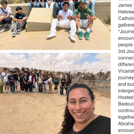
James V
Hebrew
Catholi
gathere
"Journe
encoun
people 
3rd Jou
connect
differe
Vicaria
journey
and bui
interge
Hosted 
Bedoui
continu
togethe
Abraha
encount