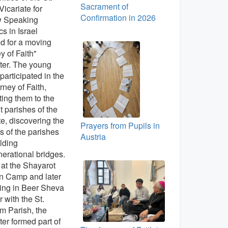
Sacrament of
icariate for
Confirmation in 2026
 Speaking
cs in Israel
d for a moving
y of Faith"
ter. The young
participated in the
rney of Faith,
ing them to the
nt parishes of the
te, discovering the
Prayers from Pupils in
s of the parishes
Austria
lding
nerational bridges.
at the Shayarot
n Camp and later
ing in Beer Sheva
r with the St.
m Parish, the
er formed part of