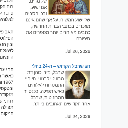
הכנסייה
של מרים,
רוח הקו
אם ישוע,
פיוטר ע
ובכן הסבים
לאלוהים
של ישוע המשיח. על אף שהם אינם
מוזכרים בכתבי הברית החדשה,
האב פיו
כתבים מאוחרים יותר מספרים את
הפילוסו
סיפורם.
ובין הנ
לשאלה א
Jul 26, 2026
היומיום
חג שרבל הקדוש – ה-24 ביולי
החגיגה 
שרבל, נזיר וכוהן דת
כאשר הח
מרוניטי לבנוני, חי חיי
67
התמסרות לאלוהים
ובטקסי
כאיש תפילה. בכנסייה
מנקודת 
המרוניטית, שרבל
רוחני ש
אחד הקדושים האהובים ביותר.
תפילה ל
המקום ב
Jul 24, 2026