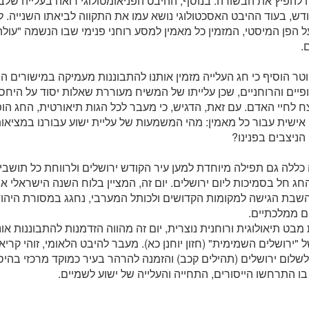
 להפיץ את הבשורה. בנוסף, ההיבט הפניאומטולוגי רואה בעלייה של
דש, בעוד ההיבט האסכטולוגי נושא עמו את התקווה לביאתו השנייה. 
ל הפן המיסטי, המזמין כל מאמין למסע רוחני פנימי שבו הנשמה "עו
.
טר הוסיף כי חג העלייה מזמין אותנו להתבוננות מעמיקה במישורים התי
פיים והרוחניים, שכן עלייתו של המשיח מעוררת שאלות יסוד על היחס
צח לחיי האדם. עם זאת, הדגיש, כי מעבר לכל הגות תיאורטית, החג הו
ישית עבור כל מאמין: מהי המשמעות של עליית ישוע עבורנו במציאות
 הניצבים בפנינו?
כללה גם תפילה מיוחדת למען עיר הקודש ירושלים ולרווחת כל תושבי
ג חל בסמיכות ליום ירושלים. יום זה, המציין בלוח השנה הישראלי א
19 והשבת הגישה למקומות הקדושים ולכותל המערבי, נחגג במסורת היהו
ם ממלכתיים.
מבט תיאולוגית ורוחנית נוצרית, יום זה מהווה הזדמנות להתבוננות א
ל "ירושלים השמימית" (חזון יוחנן כא). מעבר להיבט הלאומי, זוהי ק
שלום ירושלים (תהילים קכב) והזמנה להרהר בעיר כמוקד מרכזי בהיסט
ו התרחשו הייסורים, התחייה והעלייה של ישוע לשמיים.