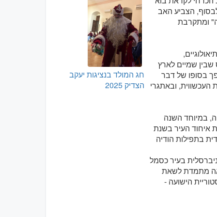
ב הכרחי לקראת בוא
לבסוף, הצביע האב
לה" ומתקרבת
אולוגיים,
 שבין שמיים לארץ
חג המולד בנציגות יעקב
פך בסופו של דבר
הצדיק 2025
 העכשווית, ובאתגרי
ה, במיוחד השנה
ת איחוד העיר בשנת
דית בתפילות הודיה
וניברסלית בעיר כסמל
ריאה מתמדת לשאת
וריית הישועה -