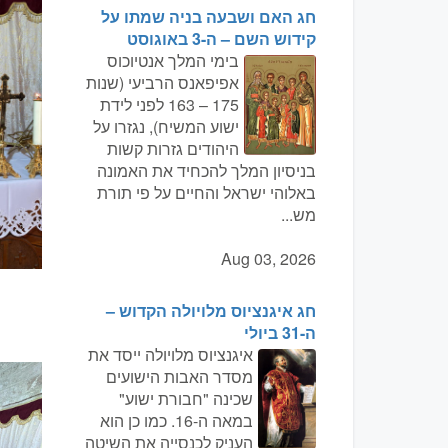
חג האם ושבעה בניה שמתו על
קידוש השם – ה-3 באוגוסט
בימי המלך אנטיוכוס
אפיפאנס הרביעי (שנות
175 – 163 לפני לידת
ישוע המשיח), נגזרו על
היהודים גזרות קשות
בניסיון המלך להכחיד את האמונה
באלוהי ישראל והחיים על פי תורת
מש...
Aug 03, 2026
חג איגנציוס מלויולה הקדוש –
ה-31 ביולי
איגנציוס מלויולה ייסד את
מסדר האבות הישועים
שכינה "חבורת ישוע"
במאה ה-16. כמו כן הוא
העניק לכנסייה את השיטה