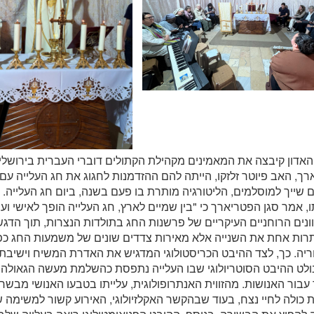
אדון קיבצה את המאמינים מקהילת הקתולים דוברי העברית בירושלים
ך, האב פיוטר זלזקו, הייתה להם ההזדמנות לחגוג את חג העלייה עם ז
שייך למוסלמים, הליטורגיה מותרת בו פעם בשנה, ביום חג העלייה.
 אמר סגן הפטריארך כי "בין שמיים לארץ, חג העלייה הופך לאישי ועמו
ונים הרוחניים העיקריים של פרשנות החג בתולדות הנצרות, תוך הדגש
ותרות אחת את השנייה אלא מאירות צדדים שונים של משמעות החג כ
יה. כך, לצד ההיבט הכריסטולוגי המדגיש את האדרת המשיח וישיבתו
ולט ההיבט הסוטריולוגי שבו העלייה נתפסת כהשלמת מעשה הגאולה 
עבור האנושות. מהזווית האנתרופולוגית, עלייתו בטבעו האנושי מבש
 כולה לחיי נצח, בעוד שבהקשר האקלזיולוגי, האירוע קשור למשימה 