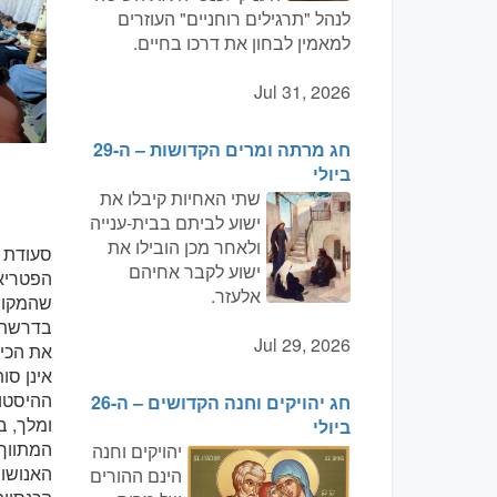
לנהל "תרגילים רוחניים" העוזרים
למאמין לבחון את דרכו בחיים.
Jul 31, 2026
חג מרתה ומרים הקדושות – ה-29
ביולי
שתי האחיות קיבלו את
ישוע לביתם בבית-ענייה
ולאחר מכן הובילו את
סעודת ה
ישוע לקבר אחיהם
הפטריאר
אלעזר.
שהמקום 
בדרשתו,
Jul 29, 2026
את הכיו
אינן ס
ההיסטור
חג יהויקים וחנה הקדושים – ה-26
ומלך, ב
ביולי
המתווך 
יהויקים וחנה
האנושות
הינם ההורים