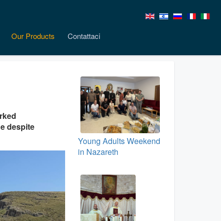
Our Products
Contattaci
arked
e despite
Young Adults Weekend
in Nazareth