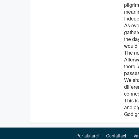
pilgrim
meanin
Indep
As eve
gather
the day
would 
The ne
Afterw
there, 
passes
We sha
differ
connec
This i
and org
God gr
Per aiutarci
Contattaci
Va