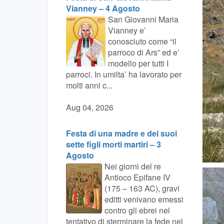
Vianney – 4 Agosto
San Giovanni Maria
Vianney e’
conosciuto come “il
parroco di Ars” ed e’
modello per tutti I
parroci. In umilta’ ha lavorato per
molti anni c...
Aug 04, 2026
Festa di una madre e dei suoi
sette figli morti martiri – 3
Agosto
Nei giorni del re
Antioco Epifane IV
(175 – 163 AC), gravi
editti venivano emessi
contro gli ebrei nel
tentativo di sterminare la fede nel