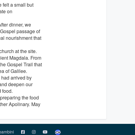
 felt a small but
ate on
fter dinner, we
e Gospel passage of
tual nourishment that
hurch at the site.
cient Magdala. From
the Gospel Trail that
a of Galilee.
 had arrived by
 and deepen our
 food.
 preparing the food
ather Apolinary. May
 bambini