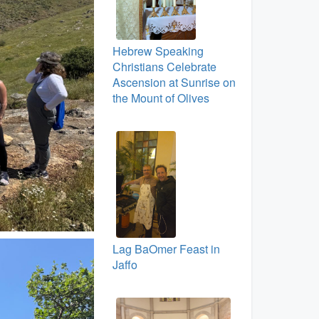
Hebrew Speaking
Christians Celebrate
Ascension at Sunrise on
the Mount of Olives
Lag BaOmer Feast in
Jaffo