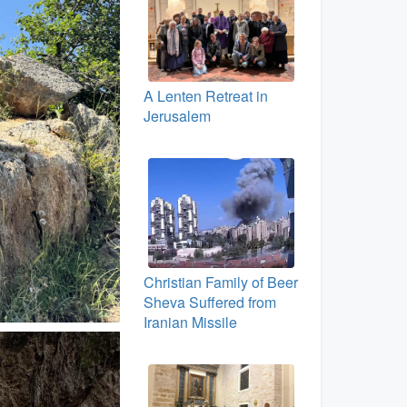
A Lenten Retreat in
Jerusalem
Christian Family of Beer
Sheva Suffered from
Iranian Missile