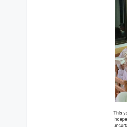
This y
Indepe
uncerta