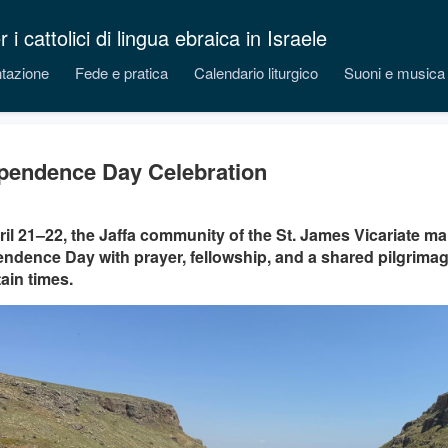
 cattolici di lingua ebraica in Israele
tazione
Fede e pratica
Calendario liturgico
Suoni e musica
pendence Day Celebration
il 21–22, the Jaffa community of the St. James Vicariate m
ndence Day with prayer, fellowship, and a shared pilgrimag
ain times.