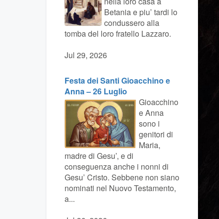
nella loro casa a
Betania e piu’ tardi lo
condussero alla
tomba del loro fratello Lazzaro.
Jul 29, 2026
Festa dei Santi Gioacchino e
Anna – 26 Luglio
Gioacchino
e Anna
sono i
genitori di
Maria,
madre di Gesu’, e di
conseguenza anche i nonni di
Gesu’ Cristo. Sebbene non siano
nominati nel Nuovo Testamento,
a...