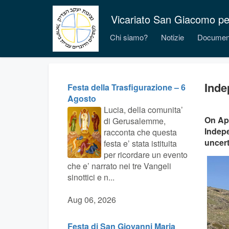
Vicariato San Giacomo per i
Chi siamo?
Notizie
Documen
Inde
Festa della Trasfigurazione – 6
Agosto
Lucia, della comunita’
On Apr
di Gerusalemme,
Indepe
racconta che questa
uncert
festa e’ stata istituita
per ricordare un evento
che e’ narrato nei tre Vangeli
sinottici e n...
Aug 06, 2026
Festa di San Giovanni Maria