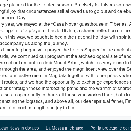
age planned for the Lenten season. Precisely for this reason, we
gful joy that circumstances still allowed us to go out and celebr
endence Day.
ry year, we stayed at the "Casa Nova" guesthouse in Tiberias. A
ed again for a prayer of Lectio Divina, a shared reflection on th
. In this way, we sought to begin the national holiday with spiri
accompany us along the journey.
xt morning began with prayer, the Lord’s Supper, in the ancient c
ards, we continued our program at the archaeological site of an
we set out on foot to climb Mount Arbel, which lies very close to 
 through the area, and enjoyed the magnificent view over the Se
red our festive meal in Magdala together with other priests who
ent routes, and we had the opportunity to exchange experiences
tions through these intersecting paths and the warmth of shared
s also an opportunity to thank all those who worked hard, both in
anizing the logistics, and above all, our dear spiritual father, F
ant him much strength and joy in life.
tican News in ebraico
La Messa in ebraico
Per la protezione dei